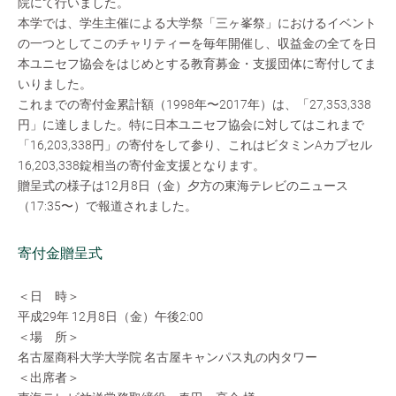
院にて行いました。
本学では、学生主催による大学祭「三ヶ峯祭」におけるイベント
の一つとしてこのチャリティーを毎年開催し、収益金の全てを日
本ユニセフ協会をはじめとする教育募金・支援団体に寄付してま
いりました。
これまでの寄付金累計額（1998年〜2017年）は、「27,353,338
円」に達しました。特に日本ユニセフ協会に対してはこれまで
「16,203,338円」の寄付をして参り、これはビタミンAカプセル
16,203,338錠相当の寄付金支援となります。
贈呈式の様子は12月8日（金）夕方の東海テレビのニュース
（17:35〜）で報道されました。
寄付金贈呈式
＜日 時＞
平成29年 12月8日（金）午後2:00
＜場 所＞
名古屋商科大学大学院 名古屋キャンパス丸の内タワー
＜出席者＞