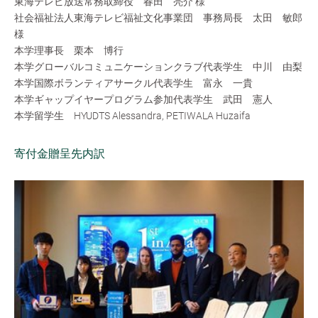
東海テレビ放送常務取締役 春田 亮介 様
社会福祉法人東海テレビ福祉文化事業団 事務局長 太田 敏郎
様
本学理事長 栗本 博行
本学グローバルコミュニケーションクラブ代表学生 中川 由梨
本学国際ボランティアサークル代表学生 富永 一貴
本学ギャップイヤープログラム参加代表学生 武田 憲人
本学留学生 HYUDTS Alessandra, PETIWALA Huzaifa
寄付金贈呈先内訳