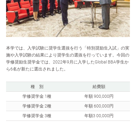
本学では、入学試験に奨学生選抜を行う「特別奨励生入試」の実
施や入学試験の結果により奨学生の選抜を行っています。今回の
学修奨励生奨学金では、2022年9月に入学したGlobal BBA学生か
ら6名が新たに選出されました。
種 別
給費額
学修奨学金 1種
年額 900,000円
学修奨学金 2種
年額 600,000円
学修奨学金 3種
年額3 00,000円