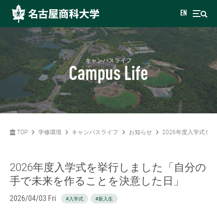
EN
キャンパスライフ
Campus Life
TOP
学修環境
キャンパスライフ
お知らせ
2026年度入学式
2026年度入学式を挙行しました「自分の
手で未来を作ることを決意した日」
2026/04/03 Fri
#入学式
#新入生