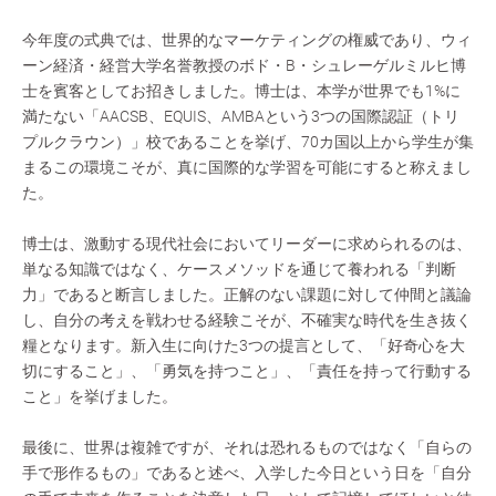
今年度の式典では、世界的なマーケティングの権威であり、ウィ
ーン経済・経営大学名誉教授のボド・B・シュレーゲルミルヒ博
士を賓客としてお招きしました。博士は、本学が世界でも1%に
満たない「AACSB、EQUIS、AMBAという3つの国際認証（トリ
プルクラウン）」校であることを挙げ、70カ国以上から学生が集
まるこの環境こそが、真に国際的な学習を可能にすると称えまし
た。
博士は、激動する現代社会においてリーダーに求められるのは、
単なる知識ではなく、ケースメソッドを通じて養われる「判断
力」であると断言しました。正解のない課題に対して仲間と議論
し、自分の考えを戦わせる経験こそが、不確実な時代を生き抜く
糧となります。新入生に向けた3つの提言として、「好奇心を大
切にすること」、「勇気を持つこと」、「責任を持って行動する
こと」を挙げました。
最後に、世界は複雑ですが、それは恐れるものではなく「自らの
手で形作るもの」であると述べ、入学した今日という日を「自分