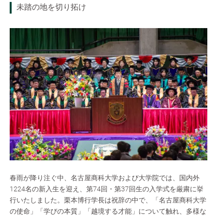
未踏の地を切り拓け
春雨が降り注ぐ中、名古屋商科大学および大学院では、国内外
1224名の新入生を迎え、第74回・第37回生の入学式を厳粛に挙
行いたしました。栗本博行学長は祝辞の中で、「名古屋商科大学
の使命」「学びの本質」「越境する才能」について触れ、多様な