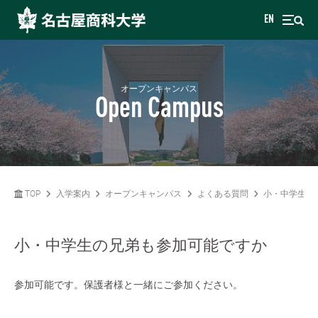
EN
オープンキャンパス
Open Campus
TOP
入学案内
オープンキャンパス
よくある質問
小・中学生の
小・中学生の兄弟も参加可能ですか
参加可能です。保護者様と一緒にご参加ください。