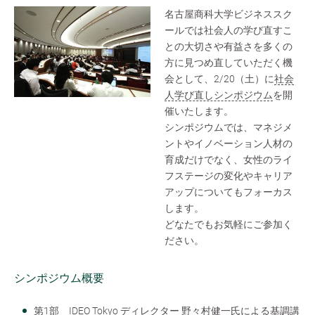
名古屋商科大学ビジネススク
ールでは社会人の学び直すこ
との大切さや有益さを多くの
方に見つめ直していただく機
会として、2/20（土）に
社会
人学び直しシンポジウム
を開
催いたします。
シンポジウムでは、マネジメ
ントやイノベーション人材の
育成だけでなく、女性のライ
フステージの変化やキャリア
アップについてもフォーカス
します。
どなたでもお気軽にご参加く
ださい。
シンポジウム概要
第1部 IDEO Tokyo ディレクター 野々村健一氏による基調講