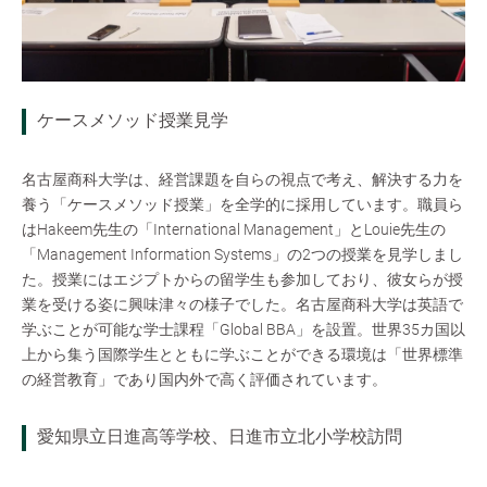
ケースメソッド授業見学
名古屋商科大学は、経営課題を自らの視点で考え、解決する力を
養う「ケースメソッド授業」を全学的に採用しています。職員ら
はHakeem先生の「International Management」とLouie先生の
「Management Information Systems」の2つの授業を見学しまし
た。授業にはエジプトからの留学生も参加しており、彼女らが授
業を受ける姿に興味津々の様子でした。名古屋商科大学は英語で
学ぶことが可能な学士課程「Global BBA」を設置。世界35カ国以
上から集う国際学生とともに学ぶことができる環境は「世界標準
の経営教育」であり国内外で高く評価されています。
愛知県立日進高等学校、日進市立北小学校訪問