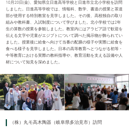
10月20日(金)、愛知県立日進高等学校と日進市立北小学校を訪問
しました。日進高等学校では、情報科、数学、書道の授業と茶道
部が使用する特別教室を見学しました。その後、高校独自の取り
組みや教科書、入試制度について学びました。北小学校では2年
生の算数の授業を参観しました。教室内にはアラビア語で歓迎を
伝える文字や児童がエジプトについて調べた掲示物が飾られてい
ました。授業後に給食へ向けて当番の配膳の様子や実際に給食を
食べる様子を見学しました。日本の高等教育へとつながる初等・
中等教育における実際の教科指導や、教育活動を支える設備や人
材について知見を深めました。
（株）丸モ高木陶器（岐阜県多治見市）訪問