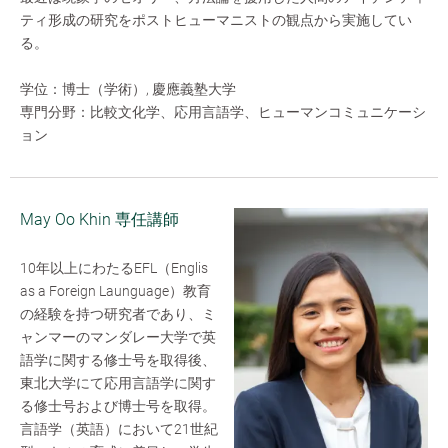
ティ形成の研究をポストヒューマニストの観点から実施してい
る。
学位：博士（学術）, 慶應義塾大学
専門分野：比較文化学、応用言語学、ヒューマンコミュニケーシ
ョン
May Oo Khin 専任講師
10年以上にわたるEFL（Englis
as a Foreign Launguage）教育
の経験を持つ研究者であり、ミ
ャンマーのマンダレー大学で英
語学に関する修士号を取得後、
東北大学にて応用言語学に関す
る修士号および博士号を取得。
言語学（英語）において21世紀