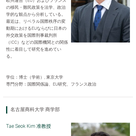
欧州連合（EU）およびフランス
の移民・難民政策を法学、政治
学的な観点から分析している。
最近は、リベラル国際秩序の変
動期におけるEUならびに日本の
外交政策を国際刑事裁判所
（ICC）などの国際機関との関係
性に着目して研究を進めてい
る。
学位：博士（学術）, 東京大学
専門分野：国際関係論、EU研究、フランス政治
名古屋商科大学 商学部
Tae Seok Kim 准教授