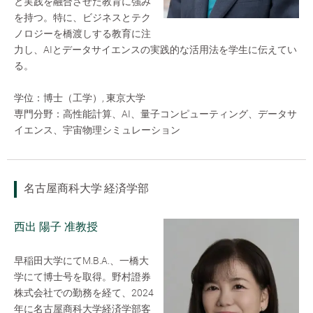
と実践を融合させた教育に強み
を持つ。特に、ビジネスとテク
ノロジーを橋渡しする教育に注
力し、AIとデータサイエンスの実践的な活用法を学生に伝えてい
る。
学位：博士（工学）, 東京大学
専門分野：高性能計算、AI、量子コンピューティング、データサ
イエンス、宇宙物理シミュレーション
名古屋商科大学 経済学部
西出 陽子 准教授
早稲田大学にてM.B.A.、一橋大
学にて博士号を取得。野村證券
株式会社での勤務を経て、2024
年に名古屋商科大学経済学部客