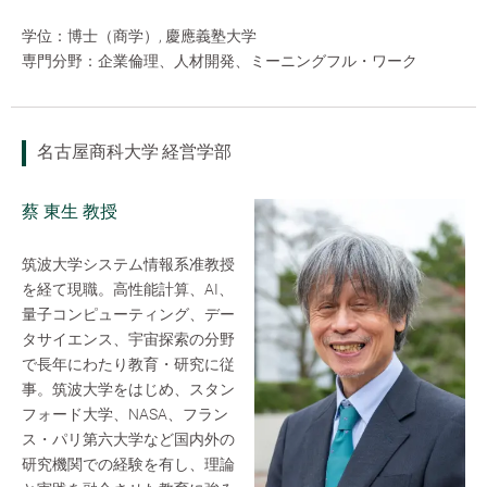
学位：博士（商学）, 慶應義塾大学
専門分野：企業倫理、人材開発、ミーニングフル・ワーク
名古屋商科大学 経営学部
蔡 東生 教授
筑波大学システム情報系准教授
を経て現職。高性能計算、AI、
量子コンピューティング、デー
タサイエンス、宇宙探索の分野
で長年にわたり教育・研究に従
事。筑波大学をはじめ、スタン
フォード大学、NASA、フラン
ス・パリ第六大学など国内外の
研究機関での経験を有し、理論