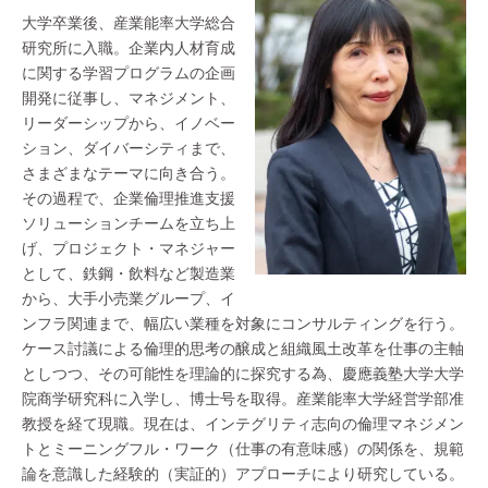
大学卒業後、産業能率大学総合
研究所に入職。企業内人材育成
に関する学習プログラムの企画
開発に従事し、マネジメント、
リーダーシップから、イノベー
ション、ダイバーシティまで、
さまざまなテーマに向き合う。
その過程で、企業倫理推進支援
ソリューションチームを立ち上
げ、プロジェクト・マネジャー
として、鉄鋼・飲料など製造業
から、大手小売業グループ、イ
ンフラ関連まで、幅広い業種を対象にコンサルティングを行う。
ケース討議による倫理的思考の醸成と組織風土改革を仕事の主軸
としつつ、その可能性を理論的に探究する為、慶應義塾大学大学
院商学研究科に入学し、博士号を取得。産業能率大学経営学部准
教授を経て現職。現在は、インテグリティ志向の倫理マネジメン
トとミーニングフル・ワーク（仕事の有意味感）の関係を、規範
論を意識した経験的（実証的）アプローチにより研究している。