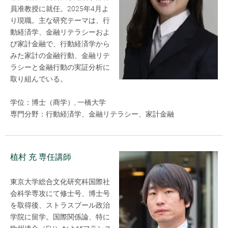
員准教授に就任。2025年4月よ
り現職。主な研究テーマは、行
動経済学、金融リテラシーおよ
び家計金融で、行動経済学から
みた家計の金融行動、金融リテ
ラシーと金融行動の実証分析に
取り組んでいる。
学位：博士（商学）, 一橋大学
専門分野：行動経済学、金融リテラシー、家計金融
植村 充 専任講師
東京大学総合文化研究科国際社
会科学専攻にて修士号、博士号
を取得後、ストラスブール政治
学院に留学。国際関係論、特に