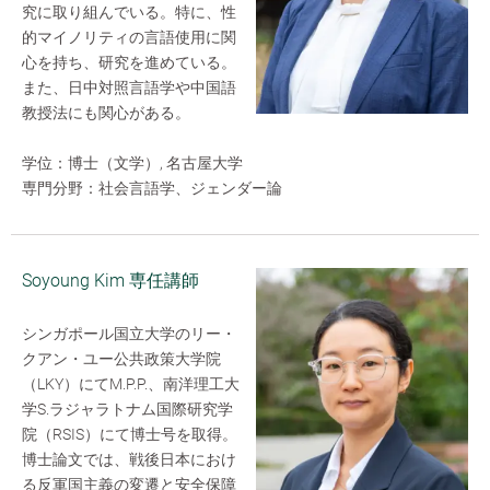
究に取り組んでいる。特に、性
的マイノリティの言語使用に関
心を持ち、研究を進めている。
また、日中対照言語学や中国語
教授法にも関心がある。
学位：博士（文学）, 名古屋大学
専門分野：社会言語学、ジェンダー論
Soyoung Kim 専任講師
シンガポール国立大学のリー・
クアン・ユー公共政策大学院
（LKY）にてM.P.P.、南洋理工大
学S.ラジャラトナム国際研究学
院（RSIS）にて博士号を取得。
博士論文では、戦後日本におけ
る反軍国主義の変遷と安全保障