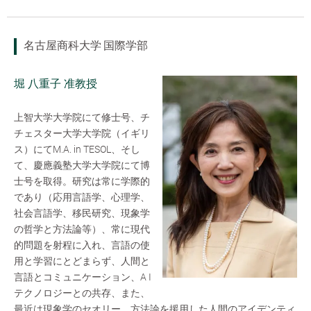
名古屋商科大学 国際学部
堀 八重子 准教授
上智大学大学院にて修士号、チ
チェスター大学大学院（イギリ
ス）にてM.A. in TESOL、そし
て、慶應義塾大学大学院にて博
士号を取得。研究は常に学際的
であり（応用言語学、心理学、
社会言語学、移民研究、現象学
の哲学と方法論等）、常に現代
的問題を射程に入れ、言語の使
用と学習にとどまらず、人間と
言語とコミュニケーション、A I
テクノロジーとの共存、また、
最近は現象学のセオリー、方法論を援用した人間のアイデンティ