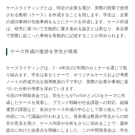
ケースライティングとは、特定の企業を選び、実際の授業で使用
される教材（ケース）を作成することを指します。学生は、企業
の成功事例や失敗事例をもとにケースを作成します。ケース作成
は、研究に基づいて主観的に書き進める論文とは異なり、各企業
で実際に起こった事例を客観的に記述することが求められます。
ケース作成の進捗を学生が発表
ケースライティングは、3・4年次の2年間のセミナーを通じて取
り組みます。学生は各セミナーで、オリジナルケースおよび考察
ノートの作成方法を指導教員の下で学び、実際の企業や事例に基
づいた分析や考察を深めていきます。
今回の中間発表会では、学生たちがTwitterとJICAをテーマに作
成したケースを発表し、ブランド戦略や社会課題への対応、組織
運営の課題など、各自がケース作成の中心として取り組んでいる
内容について議論が行われました。発表者は教員や学生からの助
言や意見を受け、ケース内容や分析をさらに深めることで、最終
提出に向けた改善点を明確にしました。この中間発表会は、学生