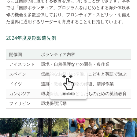
らには国際的に通用する教養を身につけることができます。本学
では「国際ボランティア」プログラムをはじめとする海外体験学
修の機会を多数提供しており、フロンティア・スピリットを備え
た世界に通用するリーダーを育成することを目指しています。
2024年度夏期派遣先例
開催国
ボランティア内容
参
アイスランド
環境・自然保護などの園芸・農作業
8
スペイン
伝統的なお祭りの準備、こどもと英語で遊ぶ
4
ドイツ
遺跡・教会など建物の修復、清掃作業
1
カンボジア
環境保護活動、こどもたちのための英語教育
3
scrollable
フィリピン
環境保護活動
2