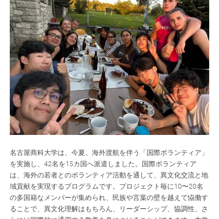
名古屋商科大学は、今夏、海外渡航を伴う「国際ボランティア」
を実施し、42名を15カ国へ派遣しました。国際ボランティア
は、海外の若者とのボランティア活動を通して、異文化交流と地
域貢献を実現するプログラムです。プロジェクト毎に10〜20名
の多国籍なメンバーが集められ、民族や言葉の壁を越えて恊働す
ることで、異文化理解はもちろん、リーダーシップ、協調性、さ