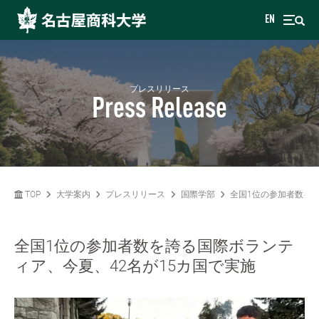
EN
プレスリリース
Press Release
TOP
大学案内
プレスリリース
国際学部
全国1位の参加者数を誇
全国1位の参加者数を誇る国際ボランテ
ィア、今夏、42名が15カ国で実施