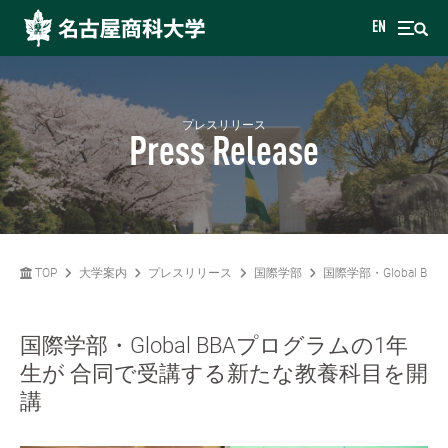
EN
プレスリリース
Press Release
TOP
大学案内
プレスリリース
国際学部
国際学部・Global 
国際学部・Global BBAプログラムの1年
生が 合同で受講する新たな教養科目を開
講