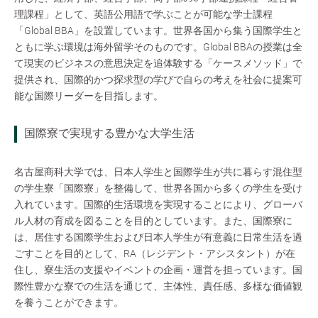
理課程」として、英語公用語で学ぶことが可能な学士課程
「Global BBA」を設置しています。世界各国から集う国際学生と
ともに学ぶ環境は海外留学そのものです。Global BBAの授業は全
て現実のビジネスの意思決定を追体験する「ケースメソッド」で
提供され、国際的かつ探求型の学びで自らの考えを社会に提案可
能な国際リーダーを目指します。
国際寮で実現する豊かな大学生活
名古屋商科大学では、日本人学生と国際学生が共に暮らす混住型
の学生寮「国際寮」を整備して、世界各国から多くの学生を受け
入れています。国際的生活環境を実現することにより、グローバ
ル人材の育成を図ることを目的としています。また、国際寮に
は、居住する国際学生および日本人学生が有意義に日常生活を過
ごすことを目的として、RA（レジデント・アシスタント）が在
住し、寮生活の支援やイベントの企画・運営を担っています。国
際性豊かな寮での生活を通じて、主体性、責任感、多様な価値観
を養うことができます。