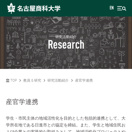
EN
研究活動紹介
Research
TOP
教員 & 研究
研究活動紹介
産官学連携
産官学連携
学生・市民主体の地域活性化を目的とした包括的連携として、大
学所在地である日進市との協定を締結。また、学生と地域住民お
よび企業との実践的な取組みとして、地域活性化プロジェクトや