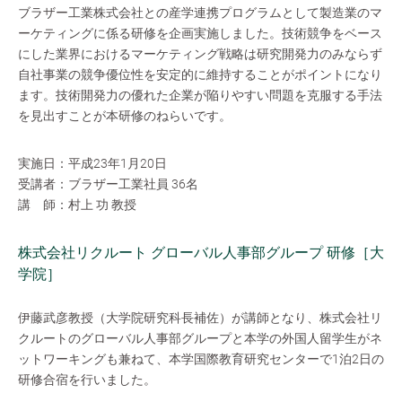
ブラザー工業株式会社との産学連携プログラムとして製造業のマ
ーケティングに係る研修を企画実施しました。技術競争をベース
にした業界におけるマーケティング戦略は研究開発力のみならず
自社事業の競争優位性を安定的に維持することがポイントになり
ます。技術開発力の優れた企業が陥りやすい問題を克服する手法
を見出すことが本研修のねらいです。
実施日：平成23年1月20日
受講者：ブラザー工業社員 36名
講 師：村上 功 教授
株式会社リクルート グローバル人事部グループ 研修［大
学院］
伊藤武彦教授（大学院研究科長補佐）が講師となり、株式会社リ
クルートのグローバル人事部グループと本学の外国人留学生がネ
ットワーキングも兼ねて、本学国際教育研究センターで1泊2日の
研修合宿を行いました。