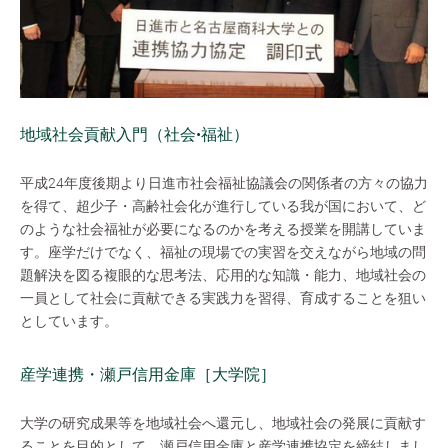
地域社会貢献入門（社会•福祉）
平成24年度後期より日進市社会福祉協議会の関係者の方々の協力
を得て、超少子・高齢社会化が進行している我が国において、ど
のような社会福祉が必要になるのかを考える授業を開講していま
す。座学だけでなく、福祉の現場での実習を交えながら地域の問
題解決を図る複眼的な思考法、応用的な知識・能力、地域社会の
一員として社会に貢献できる実践力を習得、育成することを狙い
としています。
産学連携・瀬戸信用金庫［大学院］
大学の研究成果等を地域社会へ還元し、地域社会の発展に貢献す
ることを目的として、瀬戸信用金庫と産学連携協定を締結しまし