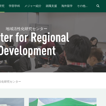
研究
学部学科
メジャー紹介
就職支援
海外留学
その他...
地域活性化研究センター
ter for Regional
Development
性化研究センター