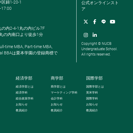
区錦1-20-1
公式オンラインスト
-17:00
ア
丸の内2-4-1丸の内ビル7F
駅丸の内南口より徒歩1分
Copyright © NUCB
ll-time MBA, Part-time MBA,
Undergraduate School.
, Global BBAは栗本学園の登録商標で
All rights reserved.
経済学部
商学部
国際学部
経済学部とは
商学部とは
国際学部とは
経済学科
マーケティング学科
英米学科
総合政策学科
会計学科
国際学科
お知らせ
お知らせ
お知らせ
教員紹介
教員紹介
教員紹介