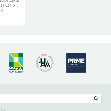
社の方に献血
、けんけつち
..
ド：