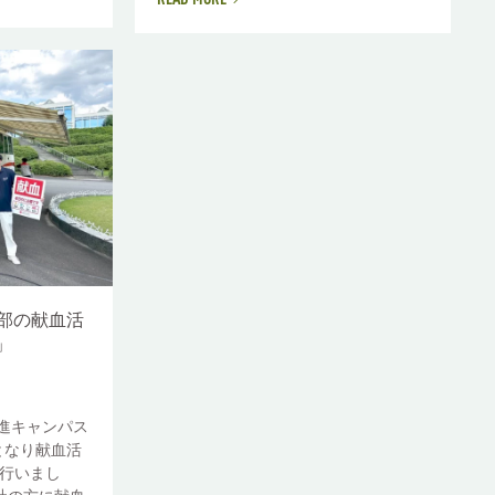
READ MORE
部の献血活
t」
日進キャンパス
となり献血活
t」を行いまし