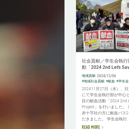
社会貢献／学生会執行
動「2024 2nd Let’s Sav
2024/12/06
地域貢献
#地域社会貢献
#献血
#学生会
202411月27日（水）、
にて学生会執行部が中心と
目の献血活動「2024 2nd Let
Project」を行いました
赤十字社の方に献血バス2
だきました。 学生会執行..
READ MORE