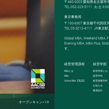
〒460-0003 愛知県名古屋市中
TEL 052-223-3111
火-土 9:00
東京事務局
〒100-6307 東京都千代田区
TEL 03-3212-4111
JR東京
Global MBA, Weekend MBA, Fu
Evening MBA, MBA Plus
す。
経営管理課程
経営学部
BBA
とは
経営学部とは
BBA
経営学科
Global BBA
【英語】
経営情報学科
お知らせ
教員紹介
報
オープンキャンパス