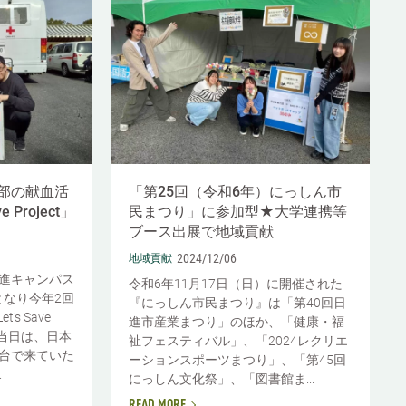
部の献血活
「第25回（令和6年）にっしん市
e Project」
民まつり」に参加型★大学連携等
ブース出展で地域貢献
2024/12/06
地域貢献
日進キャンパス
令和6年11月17日（日）に開催された
なり今年2回
『にっしん市民まつり』は「第40回日
’s Save
進市産業まつり」のほか、「健康・福
。 当日は、日本
祉フェスティバル」、「2024レクリエ
台で来ていた
ーションスポーツまつり」、「第45回
.
にっしん文化祭」、「図書館ま...