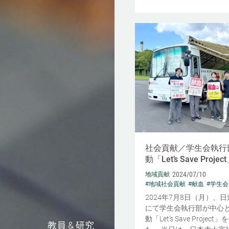
社会貢献／学生会執行
動「Let’s Save Projec
2024/07/10
地域貢献
#地域社会貢献
#献血
#学生会
2024年7月8日（月）、
にて学生会執行部が中心
動「Let’s Save Projec
教員 & 研究