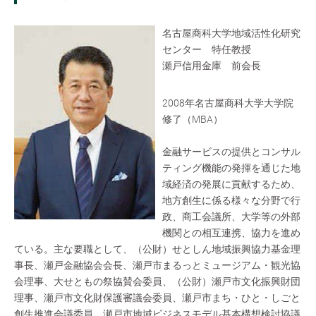
名古屋商科大学地域活性化研究
センター 特任教授
瀬戸信用金庫 前会長
2008年名古屋商科大学大学院
修了（MBA）
金融サービスの提供とコンサル
ティング機能の発揮を通じた地
域経済の発展に貢献するため、
地方創生に係る様々な分野で行
政、商工会議所、大学等の外部
機関との相互連携、協力を進め
ている。主な要職として、（公財）せとしん地域振興協力基金理
事長、瀬戸金融協会会長、瀬戸市まるっとミュージアム・観光協
会理事、大せともの祭協賛会委員、（公財）瀬戸市文化振興財団
理事、瀬戸市文化財保護審議会委員、瀬戸市まち・ひと・しごと
創生推進会議委員、瀬戸市地域ビジネスモデル基本構想検討協議