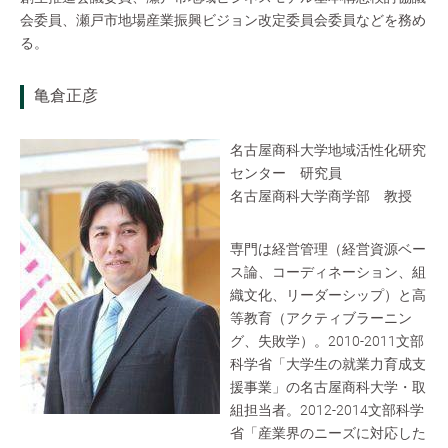
会委員、瀬戸市地場産業振興ビジョン改定委員会委員などを務め
る。
亀倉正彦
名古屋商科大学地域活性化研究
センター 研究員
名古屋商科大学商学部 教授
専門は経営管理（経営資源ベー
ス論、コーディネーション、組
織文化、リーダーシップ）と高
等教育（アクティブラーニン
グ、失敗学）。2010-2011文部
科学省「大学生の就業力育成支
援事業」の名古屋商科大学・取
組担当者。2012-2014文部科学
省「産業界のニーズに対応した