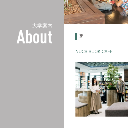
大学案内
About
2F
NUCB BOOK CAFE