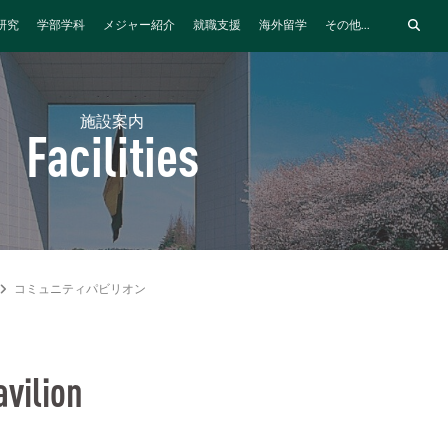
研究
学部学科
メジャー紹介
就職支援
海外留学
その他...
施設案内
Facilities
コミュニティパビリオン
vilion