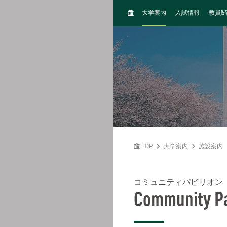
H
&
大学案内
入試情報
教員
O
M
E
TOP
大学案内
施設案内
コミュニティパビリオン
Community Pa