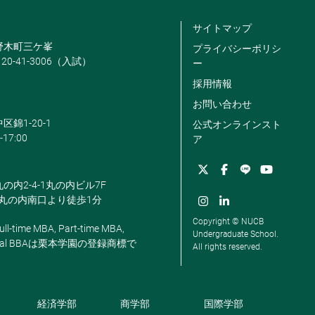
サイトマップ
米野木町三ケ峯
プライバシーポリシ
120-41-3006（入試）
ー
採用情報
お問い合わせ
区錦1-20-1
公式オンラインスト
-17:00
ア
丸の内2-4-1丸の内ビル7F
駅丸の内南口より徒歩1分
Copyright © NUCB
ll-time MBA, Part-time MBA,
Undergraduate School.
, Global BBAは栗本学園の登録商標で
All rights reserved.
経済学部
商学部
国際学部