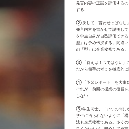
発言内容の正誤を評価するの
する。
② 決して「言わせっぱなし
発言内容を書かせて説明して
を学生自身が自己評価できる
型」は予め伝授する。間違い
の「型」は企業秘密である。
③ 「答えは１つではない」
だから相手の考えを徹底的に
④ 「予習レポート」を大事
それが、前回の授業の復習を
しない。
⑤ 学生同士、「いつの間に
学生に悟られないように「構
法も企業秘密である。多くの
良くなければ、安心して発言