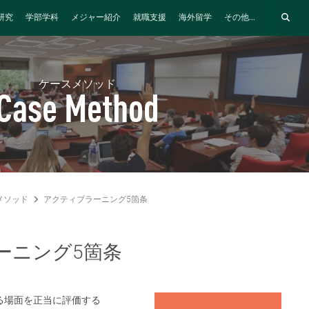
研究
学部学科
メジャー紹介
就職支援
海外留学
その他...
ケースメソッド
Case Method
メソッド
アクティブラーニング5箇条
ーニング5箇条
る場面を正当に評価する