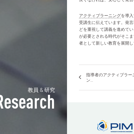
アクティブラーニング
を導入
受講生に伝えています。発言
どを重視して講義を進めてい
が必要とされる時代がそこま
者として新しい教育を展開し
指導者のアクティブラー
ン...
教員 & 研究
Research