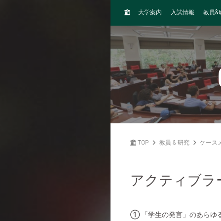
H
&
大学案内
入試情報
教員
O
M
E
TOP
教員 & 研究
ケース
アクティブラ
① 「学生の発言」のあらゆ