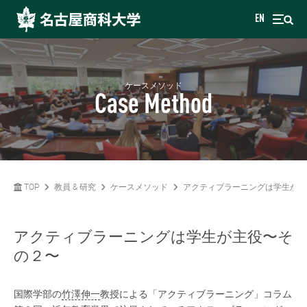
EN
ケースメソッド
Case Method
TOP
教員 & 研究
ケースメソッド
アクティブラーニングは学生が主
アクティブラーニングは学生が主役〜そ
の２〜
国際学部の
竹澤伸一
教授による「アクティブラーニング」コラム