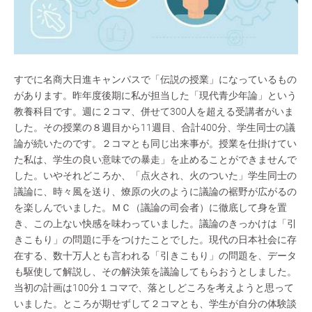
すでに名商大日進キャンパスで「伝説の授業」になっているもの
があります。昨年度後期に私が担当した「現代青少年論」という
教養科目です。週に２コマ、併せて300人を超える受講者がいま
した。その授業の８週目から11週目、合計400分、学生同士の議
論が続いたのです。２コマとも同じ出来事が。授業を仕掛けてい
た私は、学生の良い意味での暴走」を止めることができませんで
した。いやそれどころか、「点火され、火のついた」学生同士の
議論に、時々風を送り、燎原の火のように議論の裾野が広がるの
を楽しんでいました。ＭＣ（議論の司会者）に徹底して身を置
き、この上ない快感を味わっていました。議論のきっかけは「引
きこもり」の問題に手をつけたことでした。現代の日本社会に存
在する、数十万人とも言われる「引きこもり」の問題を、データ
も駆使して解説し、その解決策を議論してもらおうとしました。
当初の計画は100分１コマで、落としどころを考えようと思って
いました。ところが期せずして２コマとも、学生が自分の体験談