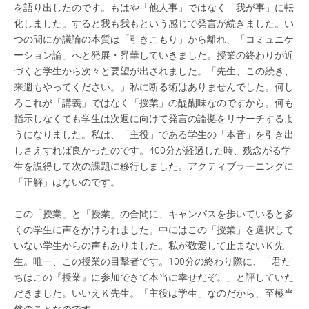
を語り出したのです。もはや「他人事」ではなく「我が事」に転
化しました。すると我も我もという感じで発言が続きました。い
つの間にか議論の本質は「引きこもり」から離れ、「コミュニケ
ーション論」へと発展・昇華していきました。授業の終わりが近
づくと学生から次々と要望が出されました。「先生、この続き、
来週もやってください。」私に断る術はありませんでした。何し
ろこれが「講義」ではなく「授業」の醍醐味なのですから。何も
指示しなくても学生は次週に向けて発言の論拠をリサーチするよ
うになりました。私は、「主役」である学生の「本音」を引き出
しさえすれば良かったのです。400分が経過した時、残念がる学
生を説得して次の課題に移行しました。アクティブラーニングに
「正解」はないのです。
この「授業」と「授業」の合間に、キャンパスを歩いていると多
くの学生に声をかけられました。中にはこの「授業」を選択して
いない学生からの声もありました。私が敬愛して止まないＫ先
生。唯一、この授業の目撃者です。100分の終わり際に、「君た
ちはこの『授業』に参加できて本当に幸せだぞ。」と評していた
だきました。いいえＫ先生。「主役は学生」なのだから、至極当