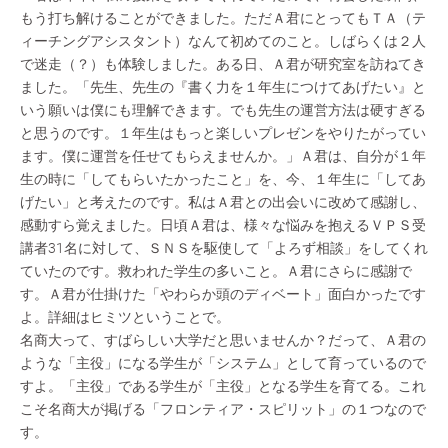
もう打ち解けることができました。ただＡ君にとってもＴＡ（テ
ィーチングアシスタント）なんて初めてのこと。しばらくは２人
で迷走（？）も体験しました。ある日、Ａ君が研究室を訪ねてき
ました。「先生、先生の『書く力を１年生につけてあげたい』と
いう願いは僕にも理解できます。でも先生の運営方法は硬すぎる
と思うのです。１年生はもっと楽しいプレゼンをやりたがってい
ます。僕に運営を任せてもらえませんか。」Ａ君は、自分が１年
生の時に「してもらいたかったこと」を、今、１年生に「してあ
げたい」と考えたのです。私はＡ君との出会いに改めて感謝し、
感動すら覚えました。日頃Ａ君は、様々な悩みを抱えるＶＰＳ受
講者31名に対して、ＳＮＳを駆使して「よろず相談」をしてくれ
ていたのです。救われた学生の多いこと。Ａ君にさらに感謝で
す。Ａ君が仕掛けた「やわらか頭のディベート」面白かったです
よ。詳細はヒミツということで。
名商大って、すばらしい大学だと思いませんか？だって、Ａ君の
ような「主役」になる学生が「システム」として育っているので
すよ。「主役」である学生が「主役」となる学生を育てる。これ
こそ名商大が掲げる「フロンティア・スピリット」の１つなので
す。