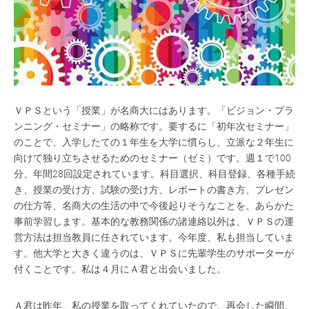
ＶＰＳという「授業」が名商大にはあります。「ビジョン・プラ
ンニング・セミナー」の略称です。要するに「初年次セミナー」
のことで、入学したての１年生を大学に慣らし、立派な２年生に
向けて独り立ちさせるためのセミナー（ゼミ）です。週１で100
分、年間28回設定されています。科目選択、科目登録、各種手続
き、授業の受け方、試験の受け方、レポートの書き方、プレゼン
の仕方等、名商大の生活の中で今後起りそうなことを、あらかた
事前学習します。基本的な教務関係の諸連絡以外は、ＶＰＳの運
営方法は担当教員に任されています。今年度、私も担当していま
す。他大学と大きく違うのは、ＶＰＳに先輩学生のサポーターが
付くことです。私は４月にＡ君と出会いました。
Ａ君は昨年、私の授業を取ってくれていたので、再会した瞬間、