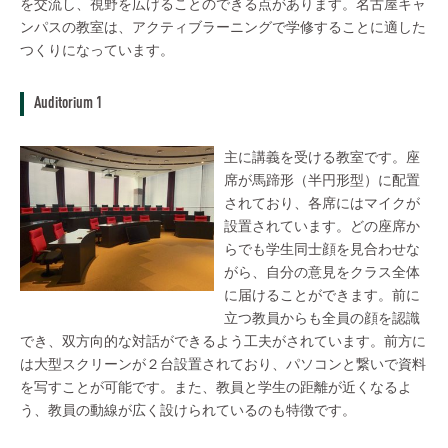
を交流し、視野を広げることのできる点があります。名古屋キャ
ンパスの教室は、アクティブラーニングで学修することに適した
つくりになっています。
Auditorium 1
主に講義を受ける教室です。座
席が馬蹄形（半円形型）に配置
されており、各席にはマイクが
設置されています。どの座席か
らでも学生同士顔を見合わせな
がら、自分の意見をクラス全体
に届けることができます。前に
立つ教員からも全員の顔を認識
でき、双方向的な対話ができるよう工夫がされています。前方に
は大型スクリーンが２台設置されており、パソコンと繋いで資料
を写すことが可能です。また、教員と学生の距離が近くなるよ
う、教員の動線が広く設けられているのも特徴です。