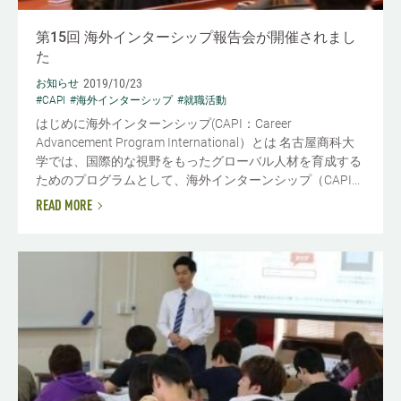
第15回 海外インターシップ報告会が開催されまし
た
2019/10/23
お知らせ
#CAPI
#海外インターシップ
#就職活動
はじめに海外インターンシップ(CAPI：Career
Advancement Program International）とは 名古屋商科大
学では、国際的な視野をもったグローバル人材を育成する
ためのプログラムとして、海外インターンシップ（CAPI...
READ MORE