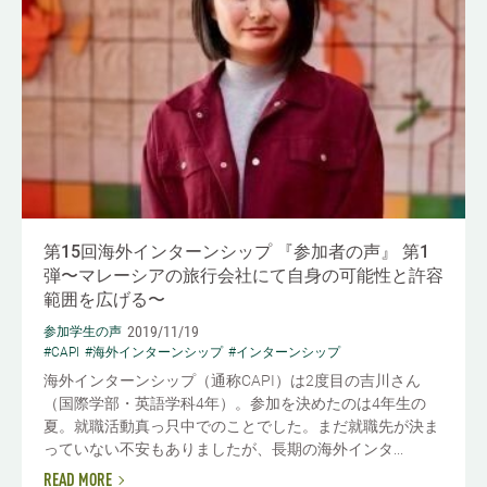
第15回海外インターンシップ 『参加者の声』 第1
弾〜マレーシアの旅行会社にて自身の可能性と許容
範囲を広げる〜
2019/11/19
参加学生の声
#CAPI
#海外インターンシップ
#インターンシップ
海外インターンシップ（通称CAPI）は2度目の吉川さん
（国際学部・英語学科4年）。参加を決めたのは4年生の
夏。就職活動真っ只中でのことでした。まだ就職先が決ま
っていない不安もありましたが、長期の海外インタ...
READ MORE