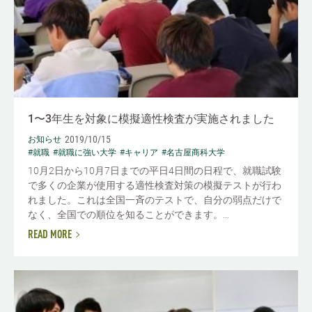
1〜3年生を対象に模擬適性検査が実施されました
2019/10/15
お知らせ
#就職
#就職に強い大学
#キャリア
#名古屋商科大学
10月2日から10月7日までの平日4日間の日程で、就職試験
で多くの企業が使用する適性検査対策の模擬テストが行わ
れました。これは全国一斉のテストで、自分の弱点だけで
なく、全国での順位を知ることができます。...
READ MORE