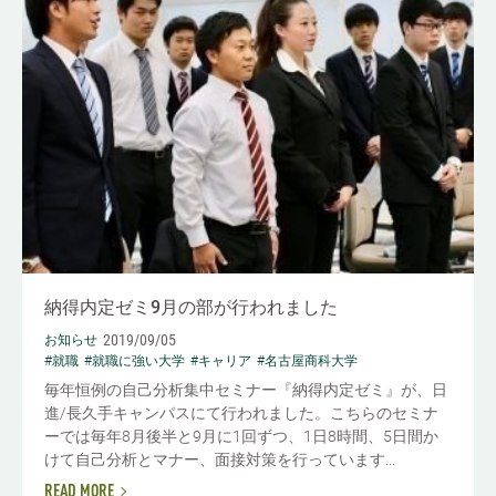
納得内定ゼミ9月の部が行われました
2019/09/05
お知らせ
#就職
#就職に強い大学
#キャリア
#名古屋商科大学
毎年恒例の自己分析集中セミナー『納得内定ゼミ』が、日
進/長久手キャンパスにて行われました。こちらのセミナ
ーでは毎年8月後半と9月に1回ずつ、1日8時間、5日間か
けて自己分析とマナー、面接対策を行っています...
READ MORE