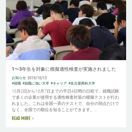
1〜3年生を対象に模擬適性検査が実施されました
2019/10/15
お知らせ
#就職
#就職に強い大学
#キャリア
#名古屋商科大学
10月2日から10月7日までの平日4日間の日程で、就職試験
で多くの企業が使用する適性検査対策の模擬テストが行わ
れました。これは全国一斉のテストで、自分の弱点だけで
なく、全国での順位を知ることができます。...
READ MORE