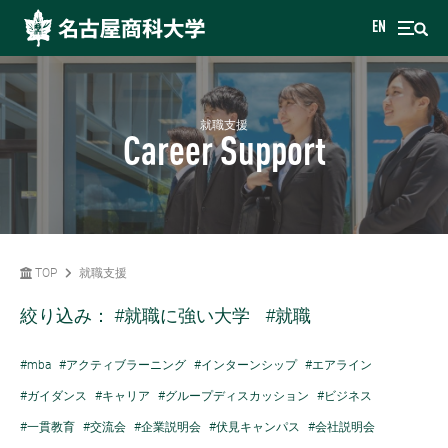
EN
就職支援
Career Support
TOP
就職支援
絞り込み：
#就職に強い大学
#就職
#mba
#アクティブラーニング
#インターンシップ
#エアライン
#ガイダンス
#キャリア
#グループディスカッション
#ビジネス
#一貫教育
#交流会
#企業説明会
#伏見キャンパス
#会社説明会