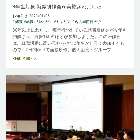
3年生対象 就職研修会が実施されました
2020/01/06
お知らせ
#就職
#就職に強い大学
#キャリア
#名古屋商科大学
30年以上にわたり、毎年行われている就職研修会が今年も
開催され、総勢150名ほどが参加しました。この研修会
は、就職活動に高い意欲を持つ3年生が任意で参加するも
ので、2日間かけて面接所作、個人面接・グループ...
READ MORE