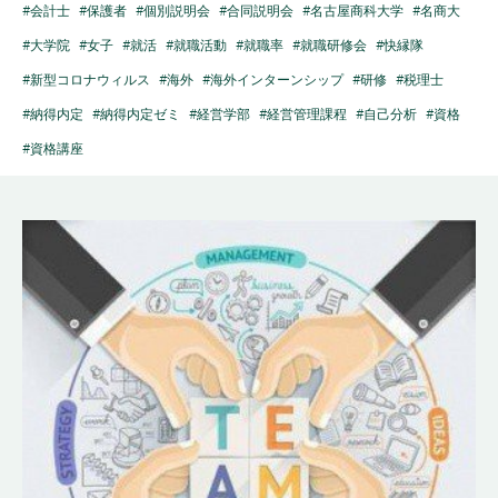
#会計士
#保護者
#個別説明会
#合同説明会
#名古屋商科大学
#名商大
#大学院
#女子
#就活
#就職活動
#就職率
#就職研修会
#快縁隊
#新型コロナウィルス
#海外
#海外インターンシップ
#研修
#税理士
#納得内定
#納得内定ゼミ
#経営学部
#経営管理課程
#自己分析
#資格
#資格講座