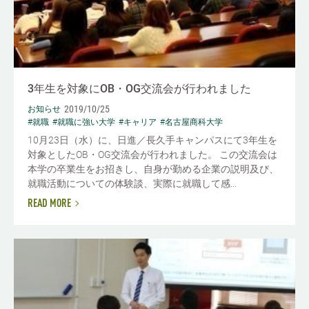
3年生を対象にOB・OG交流会が行われました
2019/10/25
お知らせ
#就職
#就職に強い大学
#キャリア
#名古屋商科大学
10月23日（水）に、日進／長久手キャンパスにて3年生を
対象としたOB・OG交流会が行われました。 この交流会は
本学の卒業生をお招きし、自身が勤める企業の説明及び、
就職活動についての体験談、実際に就職して感...
READ MORE