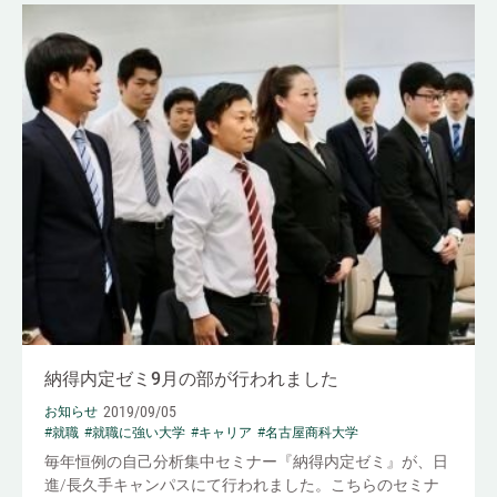
納得内定ゼミ9月の部が行われました
2019/09/05
お知らせ
#就職
#就職に強い大学
#キャリア
#名古屋商科大学
毎年恒例の自己分析集中セミナー『納得内定ゼミ』が、日
進/長久手キャンパスにて行われました。こちらのセミナ