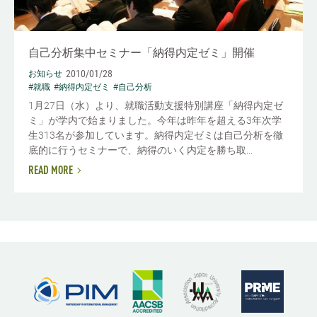
自己分析集中セミナー「納得内定ゼミ」開催
2010/01/28
お知らせ
#就職
#納得内定ゼミ
#自己分析
1月27日（水）より、就職活動支援特別講座「納得内定ゼ
ミ」が学内で始まりました。今年は昨年を超える3年次学
生313名が参加しています。納得内定ゼミは自己分析を徹
底的に行うセミナーで、納得のいく内定を勝ち取...
READ MORE