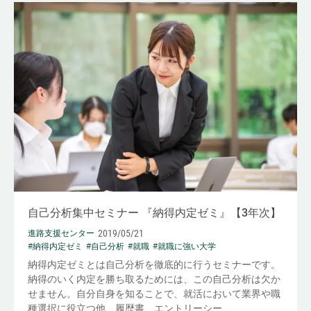
自己分析集中セミナー 『納得内定ゼミ』【3年次】
2019/05/21
進路支援センター
#納得内定ゼミ
#自己分析
#就職
#就職に強い大学
納得内定ゼミとは自己分析を徹底的に行うセミナーです。
納得のいく内定を勝ち取るためには、この自己分析は欠か
せません。自分自身を知ることで、就活において業界や職
種選択に役立つ他、履歴書、エントリーシー...