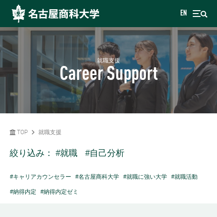
EN
就職支援
Career Support
TOP
就職支援
絞り込み：
#就職
#自己分析
#キャリアカウンセラー
#名古屋商科大学
#就職に強い大学
#就職活動
#納得内定
#納得内定ゼミ