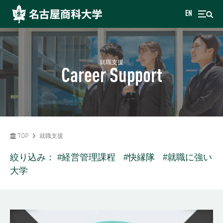
EN
就職支援
Career Support
TOP
就職支援
絞り込み：
#経営管理課程
#快縁隊
#就職に強い
大学