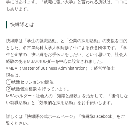
学にはあります。『就職に強い大学』と言われる所以は、ココに
もあります。
快縁隊とは
快縁隊は「学生の就職活動」と「企業の採用活動」の支援を目的
とした、名古屋商科大学大学院修了生による任意団体です。「学
生と企業の、快い縁をお手伝いをしたい」という思いで、社会人
経験のあるMBA※ホルダーを中心に設立されました。
※MBA（Master of Business Administration）：経営学修士
現在は、
①就活セッションの開催
②就活個別相談 を行っています。
MBAホルダー・社会人の「知識と経験」を活かして、「後悔しな
い就職活動」と「効果的な採用活動」をお手伝いします。
詳しくは「
快縁隊公式ホームページ
」「
快縁隊Facebook
」をご
覧ください。