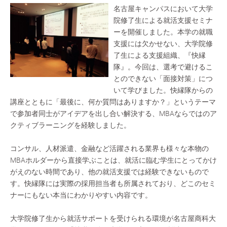
名古屋キャンパスにおいて大学
院修了生による就活支援セミナ
ーを開催しました。本学の就職
支援には欠かせない、大学院修
了生による支援組織、『快縁
隊』。今回は、選考で避けるこ
とのできない「面接対策」につ
いて学びました。快縁隊からの
講座とともに「最後に、何か質問はありますか？」というテーマ
で参加者同士がアイデアを出し合い解決する、MBAならではのア
クティブラーニングを経験しました。
コンサル、人材派遣、金融など活躍される業界も様々な本物の
MBAホルダーから直接学ぶことは、就活に臨む学生にとってかけ
がえのない時間であり、他の就活支援では経験できないもので
す。快縁隊には実際の採用担当者も所属されており、どこのセミ
ナーにもない本当にわかりやすい内容です。
大学院修了生から就活サポートを受けられる環境が名古屋商科大