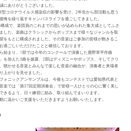
誠にありがとうございました。
新型コロナウイルス感染症の影響を受け、2年生から部活動も思う
後悔を繰り返すキャンパスライフを過ごしてきました。
2部構成で、楽団員のこれまでの思いが込められた集大成としてふさ
ました。楽曲はクラシックからポップスまで様々なジャンルを取
望をもとに構成されました。その音楽はご参加の皆様が飽きるこ
お過ごしいただけたことと確信しております。
ら始まり、1部では今年のコンクールで演奏した鹿野草平作曲
」を加えた3曲を披露、2部はディズニーやポップス、そしてクリ
、聴かせる音楽とみんなで楽しむ音楽の融合が、演奏者と来場者
り上がりを見せました。
フォニックアンサンブルは、今後もコンテストでは愛知県代表と
音楽では「第37回定期演奏会」で皆様一人ひとりの心に響く美し
できるよう、日々練習に励み、取り組んでまいります。
動に温かいご支援をいただきますようお願いいたします。
m