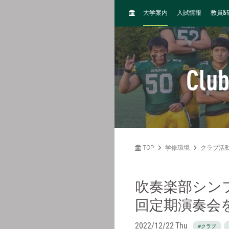
H
&
大学案内
入試情報
教員
O
M
E
Club
TOP
学修環境
クラブ活
吹奏楽部シン
回定期演奏会
2022/12/22 Thu
#クラブ