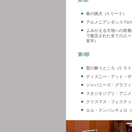
春の猟犬（A.リード）
アルメニアンダンス Par
よみがえる大地への前奏
で被災された全ての人々
草平）
第Ⅱ部
鷲の舞うところ（S. ラ
ディズニー・アット・ザ・
ジャパニーズ・グラフィテ
スタジオジブリ・アニメ
クリスマス・フェスティバ
エル・クンバンチェロ（R