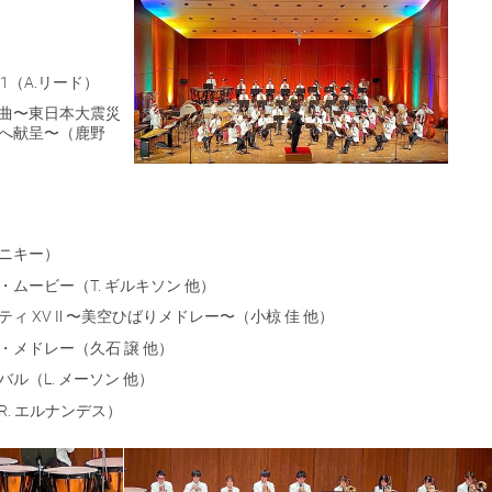
t1（A.リード）
曲〜東日本大震災
へ献呈〜（鹿野
イニキー）
ムービー（T. ギルキソン 他）
ィ XV Ⅱ 〜美空ひばりメドレー〜（小椋 佳 他）
・メドレー（久石 譲 他）
ル（L. メーソン 他）
. エルナンデス）