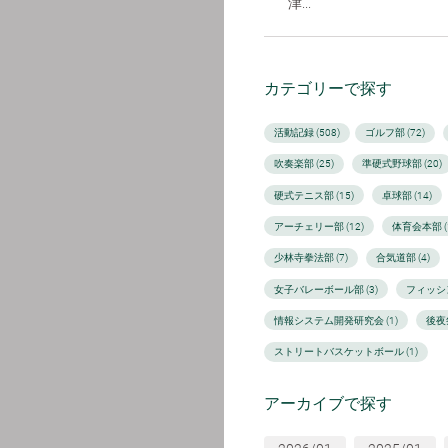
津...
カテゴリーで探す
活動記録 (508)
ゴルフ部 (72)
吹奏楽部 (25)
準硬式野球部 (20)
硬式テニス部 (15)
卓球部 (14)
アーチェリー部 (12)
体育会本部 (1
少林寺拳法部 (7)
合気道部 (4)
女子バレーボール部 (3)
フィッシン
情報システム開発研究会 (1)
後夜
ストリートバスケットボール (1)
アーカイブで探す