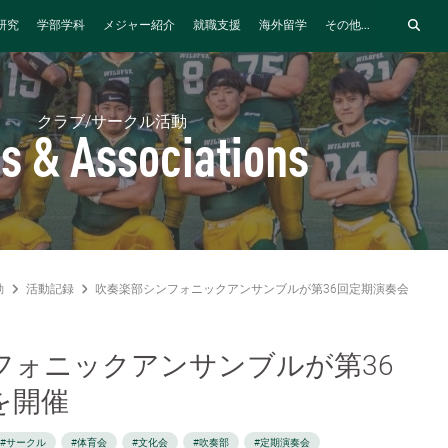
研究
学部学科
メジャー紹介
就職支援
海外留学
その他...
クラブ/サークル活動
s & Associations
動
活動記録
吹奏楽部シンフォニックアンサンブルが第36回定期演奏会を開催
フォニックアンサンブルが第36
を開催
#サークル
#体育会
#文化会
#吹奏部
#定期演奏会