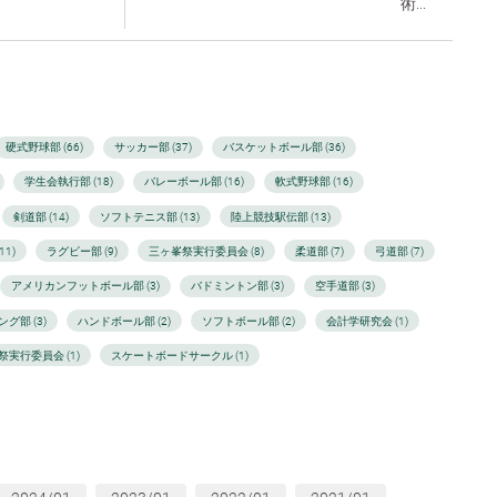
術...
硬式野球部 (66)
サッカー部 (37)
バスケットボール部 (36)
学生会執行部 (18)
バレーボール部 (16)
軟式野球部 (16)
剣道部 (14)
ソフトテニス部 (13)
陸上競技駅伝部 (13)
1)
ラグビー部 (9)
三ヶ峯祭実行委員会 (8)
柔道部 (7)
弓道部 (7)
アメリカンフットボール部 (3)
バドミントン部 (3)
空手道部 (3)
グ部 (3)
ハンドボール部 (2)
ソフトボール部 (2)
会計学研究会 (1)
祭実行委員会 (1)
スケートボードサークル (1)