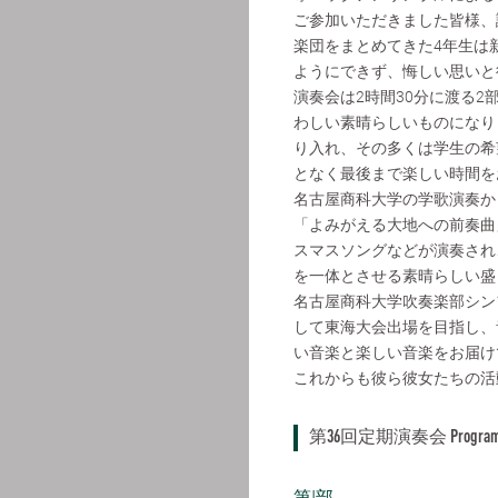
ご参加いただきました皆様、
楽団をまとめてきた4年生は
ようにできず、悔しい思いと
演奏会は2時間30分に渡る
わしい素晴らしいものになり
り入れ、その多くは学生の希
となく最後まで楽しい時間を
名古屋商科大学の学歌演奏か
「よみがえる大地への前奏曲
スマスソングなどが演奏され
を一体とさせる素晴らしい盛
名古屋商科大学吹奏楽部シン
して東海大会出場を目指し、
い音楽と楽しい音楽をお届け
これからも彼ら彼女たちの活
第36回定期演奏会 Progra
第I部