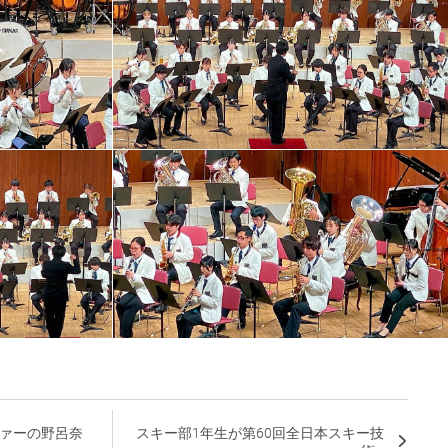
ファーの野呂奈
スキー部1年生が第60回全⽇本スキー技