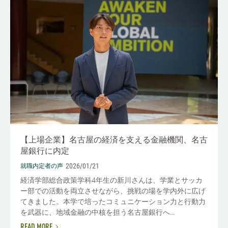
【上場企業】名古屋の経済を支える金融機関、名古
屋銀行に内定
2026/01/21
就職内定者の声
経済学部総合政策学科4年生の新川さんは、学業とサッカ
ー部での活動を両立させながら、挑戦の場を学内外に広げ
てきました。本学で培ったコミュニケーション力と行動力
を武器に、地域金融の中核を担う名古屋銀行へ...
READ MORE