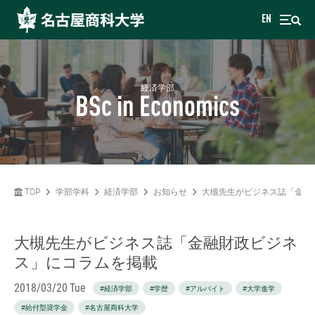
EN
経済学部
BSc in Economics
TOP
学部学科
経済学部
お知らせ
大槻先生がビジネス誌「金融
大槻先生がビジネス誌「金融財政ビジネ
ス」にコラムを掲載
2018/03/20 Tue
#経済学部
#学歴
#アルバイト
#大学進学
#給付型奨学金
#名古屋商科大学