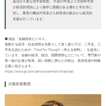
返済が不要な奨学金制度。 平成29年度より文部科学省
が経済的理由により修学に困難がある優れた学生等に
対し、教育の機会均等及び人材育成の観点から経済的
支援を行っています。
■ 雑誌「金融財政ビジネス」
激動する経済・社会情勢を先取りして深く掘り下げ、二手先、三
手先を読むための「Food for Thought（考える材料）」を提供し
ています。金融や経済、政治、国際情勢などについて、専門家や
第一線の記者が執筆。鋭い洞察に満ちた分析は、政策形成や戦略
立案に役立ちます。
https://www.jiji.com/service/senmon/financial/
大槻奈那教授