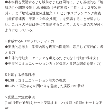
●本科目を受講するより以前かまたは同時に、より基礎的な「地
域活性化関連授業Ｉ 地域概論（学官連携・半期・１，２年次推
奨）」と「地域活性化関連授業ＩＩ ビジネスプランニング実践
（産官学連携・半期・２年次推奨）」を受講することが望まし
い。これらの科目は併せて受講することで、より一層の力が付く
ようになっている。
4.育成するNUCBフロンティア力
●実践的思考力（学習内容を現実の問題等に応用して実践的に考
える力）
●主体的行動力（アイデアを考えるだけでなく行動に移す力）
●発展的コミュニケーション力（関係者と良好な関係を築く力）
5.対応する学修目標
●LGⅡ ：コミュニケーション能力の養成
●LGⅣ ：実社会との関わりを意識した実践力の養成
6.受講上の注意事項
(1)前後期(=通年)をセット受講すること(後期→前期のセットは不
可)。