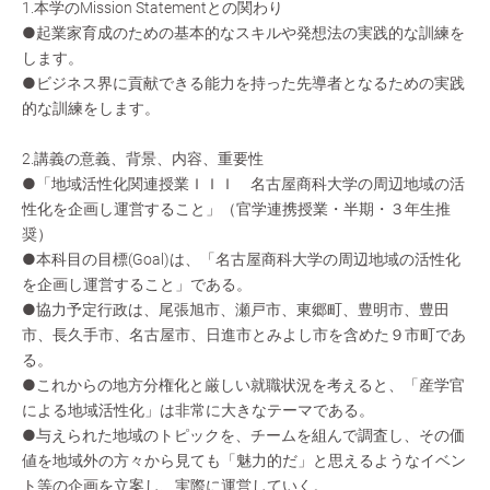
1.本学のMission Statementとの関わり
●起業家育成のための基本的なスキルや発想法の実践的な訓練を
します。
●ビジネス界に貢献できる能力を持った先導者となるための実践
的な訓練をします。
2.講義の意義、背景、内容、重要性
●「地域活性化関連授業ＩＩＩ 名古屋商科大学の周辺地域の活
性化を企画し運営すること」（官学連携授業・半期・３年生推
奨）
●本科目の目標(Goal)は、「名古屋商科大学の周辺地域の活性化
を企画し運営すること」である。
●協力予定行政は、尾張旭市、瀬戸市、東郷町、豊明市、豊田
市、長久手市、名古屋市、日進市とみよし市を含めた９市町であ
る。
●これからの地方分権化と厳しい就職状況を考えると、「産学官
による地域活性化」は非常に大きなテーマである。
●与えられた地域のトピックを、チームを組んで調査し、その価
値を地域外の方々から見ても「魅力的だ」と思えるようなイベン
ト等の企画を立案し、実際に運営していく。