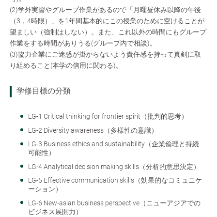
(2)学外実習やグループ作業があるので「月曜昼休み以降の午後
（3，4時限）」を1年間基本的にこの授業のために空けることが
望ましい（強制はしない）。また、これ以外の時間にもグループ
作業をする時間がありうる(グループ内で相談)。
(3)協力企業にご迷惑が掛からないよう責任感を持って真剣に取
り組めること(本学の信用に関わる)。
学修目標の分類
LG-1 Critical thinking for frontier spirit（批判的思考）
LG-2 Diversity awareness（多様性の意識）
LG-3 Business ethics and sustainability（企業倫理と持続
可能性）
LG-4 Analytical decision making skills（分析的意思決定）
LG-5 Effective communication skills（効果的なコミュニケ
ーション）
LG-6 New-asian business perspective（ニューアジアでの
ビジネス展開力）