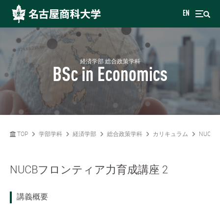
EN
経済学部 総合政策学科
BSc in Economics
TOP
学部学科
経済学部
総合政策学科
カリキュラム
NUCB
NUCBフロンティア力育成講座 2
講義概要