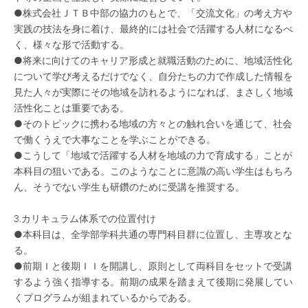
●株式会社ＪＴＢ中部の協力のもとで、「交流文化」の考え方や
実践の技法を身に着け、最終的には社会で活躍する人材になるべ
く、様々な形で活動する。
●将来に向けてのキャリア形成と就職活動のために、地域活性化
について学び考えるだけでなく、自分たちの力で作成した情報を
見た人々が実際にその地域を訪れるようになれば、まさしく地域
活性化ことは重要である。
●そのトピックに携わる地域の方々との触れ合いを通じて、社会
で働くうえで大事なことを学ぶことができる。
●こうして「地域で活躍する人材を地域の力で育成する」ことが
本科目の狙いである。このようなことに意識の高い学生はもちろ
ん、そうでない学生も研鑽のために受講を推奨する。
3.カリキュラム体系での位置付け
●本科目は、全学部学科共通の専門科目群に位置し、主専攻とな
る。
●前期Ｉと後期ＩＩを開講し、原則として両科目をセットで受講
するよう強く指導する。前期の成果を踏まえて後期に発展してい
くプログラムが組まれているからである。