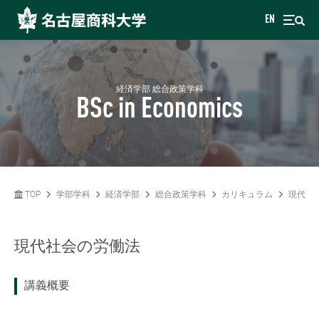
EN
経済学部 総合政策学科
BSc in Economics
TOP
学部学科
経済学部
総合政策学科
カリキュラム
現代社
現代社会の労働法
講義概要