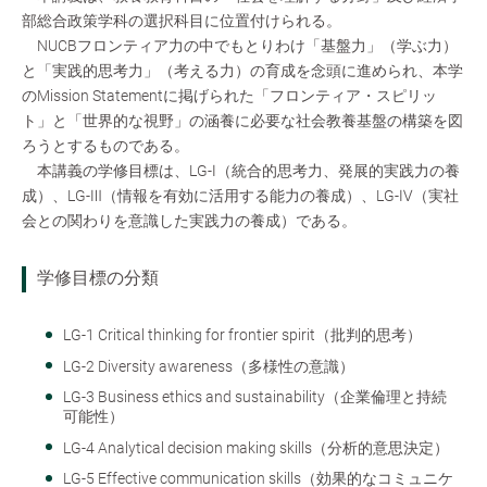
部総合政策学科の選択科目に位置付けられる。
NUCBフロンティア力の中でもとりわけ「基盤力」（学ぶ力）
と「実践的思考力」（考える力）の育成を念頭に進められ、本学
のMission Statementに掲げられた「フロンティア・スピリッ
ト」と「世界的な視野」の涵養に必要な社会教養基盤の構築を図
ろうとするものである。
本講義の学修目標は、LG-Ⅰ（統合的思考力、発展的実践力の養
成）、LG-Ⅲ（情報を有効に活用する能力の養成）、LG-Ⅳ（実社
会との関わりを意識した実践力の養成）である。
学修目標の分類
LG-1 Critical thinking for frontier spirit（批判的思考）
LG-2 Diversity awareness（多様性の意識）
LG-3 Business ethics and sustainability（企業倫理と持続
可能性）
LG-4 Analytical decision making skills（分析的意思決定）
LG-5 Effective communication skills（効果的なコミュニケ