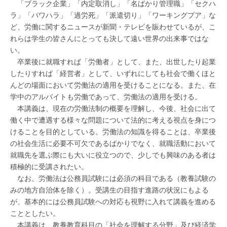
「ブラック企業」「内定取消し」「名ばかり管理職」「セクハ
ラ」「パワハラ」「過労死」「派遣切り」「ワーキングプア」な
ど、労働に関するニュースが新聞・テレビを賑わせているが、こ
れらは学生の皆さんにとっても決して遠い世界の出来事ではな
い。
卒業後に就職すれば「労働者」として、また、出世したり起業
したりすれば「経営者」として、いずれにしても社会で働くほと
んどの場面において労働法の適用を受けることになる。また、在
学中のアルバイトも労働であって、労働法の適用を受ける。
本講義は、現在の労働法制の概要を理解し、今後、社会に出て
働く中で遭遇する様々な問題について法的に考える視点を身につ
けることを目的としている。労働法の知識を得ることは、卒業後
の社会生活に必要不可欠であるばかりでなく、就職活動において
就職先を選ぶ際にも大いに役立つので、少しでも興味のある者は
積極的に受講されたい。
なお、労働法は公務員試験には必須の科目である（教養試験の
みの地方自治体を除く）。受講生の目指す進路の状況にもよる
が、基本的には公務員試験への対応も視野に入れて講義を進める
こととしたい。
本講義は、教養教育科目の「社会を理解する分野」及び経済学