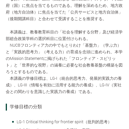
府（国）に焦点を当てるものである。理解を深めるため、地方政
府（地方自治体）に焦点を当てた「公共サービスと地方自治体」
（後期開講科目）と合わせて受講することを推奨する。
本講義は、教養教育科目の「社会を理解する分野」及び経済学
部総合政策学科の選択科目に位置付けられる。
NUCBフロンティア力の中でもとりわけ「基盤力」（学ぶ力）
と「実践的思考力」（考える力）の育成を念頭に進められ、本学
のMission Statementに掲げられた「フロンティア・スピリッ
ト」と「世界的な視野」の涵養に必要な社会教養基盤の構築を図
ろうとするものである。
本講義の学修目標は、LG-Ⅰ（統合的思考力、発展的実践力の養
成）、LG-Ⅲ（情報を有効に活用する能力の養成）、LG-Ⅳ（実社
会との関わりを意識した実践力の養成）である。
学修目標の分類
LG-1 Critical thinking for frontier spirit（批判的思考）