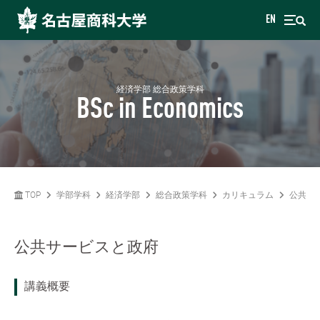
EN
経済学部 総合政策学科
BSc in Economics
TOP
学部学科
経済学部
総合政策学科
カリキュラム
公共サ
公共サービスと政府
講義概要