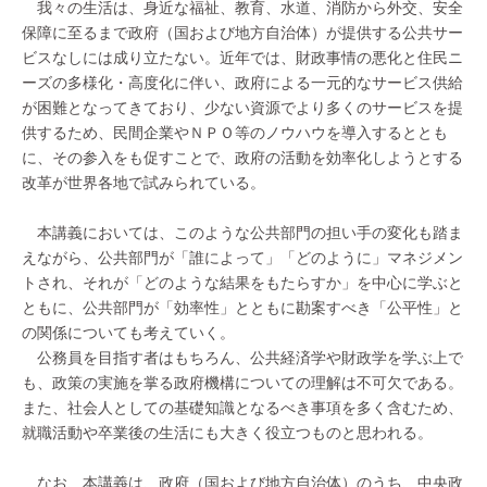
我々の生活は、身近な福祉、教育、水道、消防から外交、安全
保障に至るまで政府（国および地方自治体）が提供する公共サー
ビスなしには成り立たない。近年では、財政事情の悪化と住民ニ
ーズの多様化・高度化に伴い、政府による一元的なサービス供給
が困難となってきており、少ない資源でより多くのサービスを提
供するため、民間企業やＮＰＯ等のノウハウを導入するととも
に、その参入をも促すことで、政府の活動を効率化しようとする
改革が世界各地で試みられている。
本講義においては、このような公共部門の担い手の変化も踏ま
えながら、公共部門が「誰によって」「どのように」マネジメン
トされ、それが「どのような結果をもたらすか」を中心に学ぶと
ともに、公共部門が「効率性」とともに勘案すべき「公平性」と
の関係についても考えていく。
公務員を目指す者はもちろん、公共経済学や財政学を学ぶ上で
も、政策の実施を掌る政府機構についての理解は不可欠である。
また、社会人としての基礎知識となるべき事項を多く含むため、
就職活動や卒業後の生活にも大きく役立つものと思われる。
なお、本講義は、政府（国および地方自治体）のうち、中央政