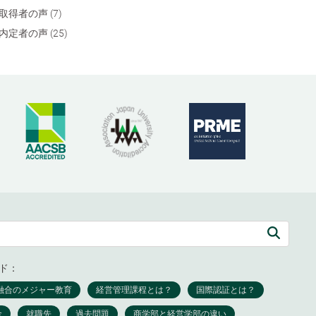
取得者の声 (7)
内定者の声 (25)
ド：