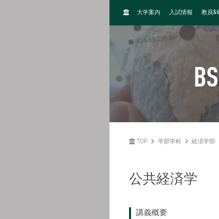
H
&
大学案内
入試情報
教員
O
M
E
BS
TOP
学部学科
経済学部
公共経済学
講義概要