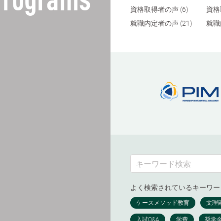
Programs
資格取得者の声 (6)
資格
就職内定者の声 (21)
就職
よく検索されているキーワー