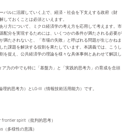
ーバルに活躍していく上で、経済・社会を下支えする政府（財
解しておくことは必須といえます。
あり方について、ミクロ経済学の考え方を応用して考えます。市
源配分を実現するためには、いくつかの条件が満たされる必要が
が満たされないと、「市場の失敗」と呼ばれる問題が生じかねま
した課題を解決する役割を果たしています。本講義では、こうし
割を捉え、公共経済学の理論を様々な具体事例とあわせて解説し
ティア力の中でも特に「基盤力」と「実践的思考力」の育成を念頭
（論理的思考力）とLG-Ⅲ（情報技術活用能力）です。
g for frontier spirit（批判的思考）
areness（多様性の意識）