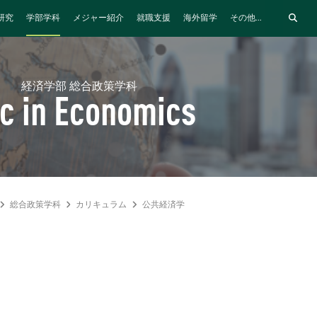
研究
学部学科
メジャー紹介
就職支援
海外留学
その他...
経済学部 総合政策学科
c in Economics
総合政策学科
カリキュラム
公共経済学