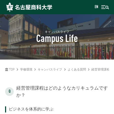
EN
キャンパスライフ
Campus Life
TOP
学修環境
キャンパスライフ
よくある質問
経営管理課程は
経営管理課程はどのようなカリキュラムです
か？
ビジネスを体系的に学ぶ