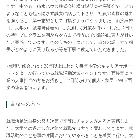
です。中でも、積水ハウス株式会社様は説明会や座談会で、どの
ようなことも包み隠さず誠実に話して下さり、社員の皆様の魅力
を強く感じ、第一志望として目指すようになりました。面接練習
は、大学の「就職研修会※」に参加して対策を行いました。2日間
の特別プログラムを朝から夕方まで行うので飛躍的に実力が付い
たと実感しています。そのうちの一つとして、自分の話し方で相
手がどのように受け取るか等を丁寧に教えていただきました。
※就職研修会とは：30年以上にわたり毎年本学のキャリアサポー
トセンターが行っている就職活動対策イベントです。面接官に企
業の人事担当の方をお招きし、2日間かけて個人・集団・WEB面
接の練習を行います。
高校生の方へ
就職活動は自身の努力次第で平等にチャンスがあると実感しまし
た。大学での過ごし方次第で就職先は大きく変わってきます。就
職活動のことを頭の片隅においてやるべきことを着実に行い、大