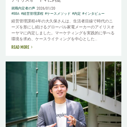
2026/01/20
就職内定者の声
#BBA
#経営管理課程
#ケースメソッド
#内定
#インタビュー
経営管理課程4年の大久保さんは、生活者目線で時代のニ
ーズを形にし続けるグローバル家電メーカーのアイリスオ
ーヤマに内定しました。マーケティングを実践的に学べる
環境を求め、ケースライティングを中心とした...
READ MORE