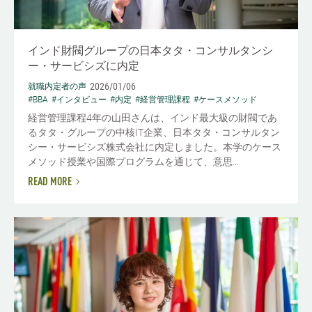
インド財閥グループの日本タタ・コンサルタンシ
ー・サービシズに内定
2026/01/06
就職内定者の声
#BBA
#インタビュー
#内定
#経営管理課程
#ケースメソッド
経営管理課程4年の山田さんは、インド最大級の財閥であ
るタタ・グループの中核IT企業、日本タタ・コンサルタン
シー・サービシズ株式会社に内定しました。本学のケース
メソッド授業や国際プログラムを通じて、意思...
READ MORE