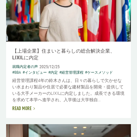
【上場企業】住まいと暮らしの総合解決企業、
LIXILに内定
2025/12/25
就職内定者の声
#BBA
#インタビュー
#内定
#経営管理課程
#ケースメソッド
経営管理課程4年の鈴木さんは、日々の暮らしで欠かせな
い水まわり製品や住居で必要な建材製品を開発・提供して
いる大手メーカーのLIXILに内定しました。成長できる環境
を求めて本学へ進学され、入学後は大学独自...
READ MORE