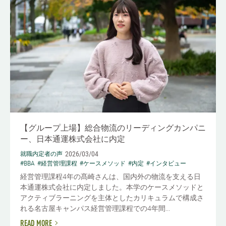
【グループ上場】総合物流のリーディングカンパニ
ー、日本通運株式会社に内定
2026/03/04
就職内定者の声
#BBA
#経営管理課程
#ケースメソッド
#内定
#インタビュー
経営管理課程4年の髙崎さんは、国内外の物流を支える日
本通運株式会社に内定しました。本学のケースメソッドと
アクティブラーニングを主体としたカリキュラムで構成さ
れる名古屋キャンパス経営管理課程での4年間...
READ MORE