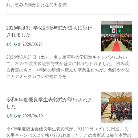
れ、恵みの雨が新たな門出を潤...
2025年度3月学位記授与式が盛大に挙行
されました
2026/03/21
お知らせ
2026年3月21日（土）、名古屋商科大学日進キャンパスにおい
て、2025年度学位記授与式が盛大に執り行われました。 澄み渡
る青空のもと、4年間の研鑽を積んだ卒業生たちが、色鮮やかな
アカデミックガウンや袴に身を...
令和6年度優良学生表彰式が挙行されま
した
2025/06/19
お知らせ
令和6年度後援会優良学生表彰式が、6月11日（水）に日進／長
久手キャンパスにて執り行われました。この表彰式は毎年本学の