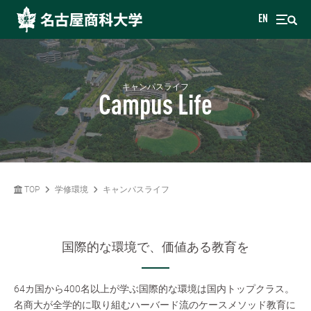
EN
キャンパスライフ
Campus Life
TOP
学修環境
キャンパスライフ
国際的な環境で、価値ある教育を
64カ国から400名以上が学ぶ国際的な環境は国内トップクラス。
名商大が全学的に取り組むハーバード流のケースメソッド教育に