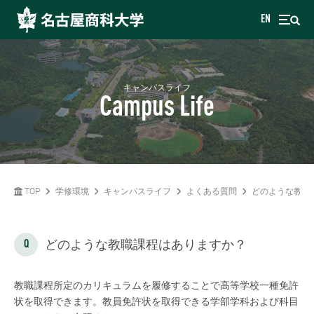
EN
キャンパスライフ
Campus Life
TOP
学修環境
キャンパスライフ
よくある質問
どのような教職
どのような教職課程はありますか？
教職課程所定のカリキュラムを履修することで高等学校一種免許
状を取得できます。教員免許状を取得できる学部学科および科目