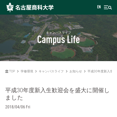
EN
キャンパスライフ
Campus Life
TOP
学修環境
キャンパスライフ
お知らせ
平成30年度新入生
平成30年度新入生歓迎会を盛大に開催し
ました
2018/04/06 Fri