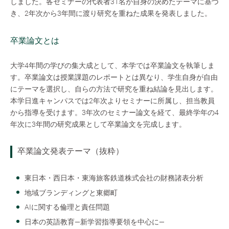
しました。各セミナーの代表者31名が自身の決めたテーマに基づ
き、2年次から3年間に渡り研究を重ねた成果を発表しました。
卒業論文とは
大学4年間の学びの集大成として、本学では卒業論文を執筆しま
す。卒業論文は授業課題のレポートとは異なり、学生自身が自由
にテーマを選択し、自らの方法で研究を重ね結論を見出します。
本学日進キャンパスでは2年次よりセミナーに所属し、担当教員
から指導を受けます。3年次のセミナー論文を経て、最終学年の4
年次に3年間の研究成果として卒業論文を完成します。
卒業論文発表テーマ（抜粋）
東日本・西日本・東海旅客鉄道株式会社の財務諸表分析
地域ブランディングと東郷町
AIに関する倫理と責任問題
日本の英語教育—新学習指導要領を中心に—