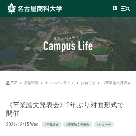
EN
キャンパスライフ
Campus Life
TOP
学修環境
キャンパスライフ
お知らせ
《卒業論文発表会》
《卒業論文発表会》2年ぶり対面形式で
開催
2021/12/15 Wed
#卒業論文
#卒業論文発表会
#セミナー