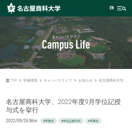
EN
キャンパスライフ
Campus Life
TOP
学修環境
キャンパスライフ
お知らせ
名古屋商科大学、20
名古屋商科大学、2022年度9月学位記授
与式を挙行
2022/09/26 Mon
#卒業式
#学位記授与式
#卒業生