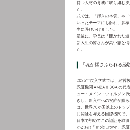
持つ人材の育成に取り組む決
た。
式では、「輝きの本質」や「
いったテーマにも触れ、多様
生に呼びかけました。
最後に、学長は「開かれた道
新入生の皆さんが高い志と情
た。
「魂が揺さぶられる経験
2025年度入学式では、経営
認証機関 AMBA & BGA 
ュー・メイン・ウィルソン 
きし、新入生への祝辞が贈ら
は、世界70か国以上のトッ
に認証を与える国際機関で、
日本で初めてこの認証を取得
か2％の「Triple Crown