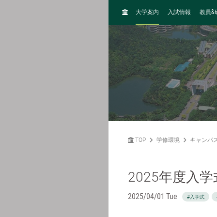
H
&
大学案内
入試情報
教員
O
M
E
TOP
学修環境
キャンパ
2025年度入
2025/04/01 Tue
#入学式