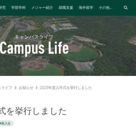
研究
学部学科
メジャー紹介
就職支援
海外留学
その他...
キャンパスライフ
Campus Life
スライフ
お知らせ
2025年度入学式を挙行しました
学式を挙行しました
#新入生