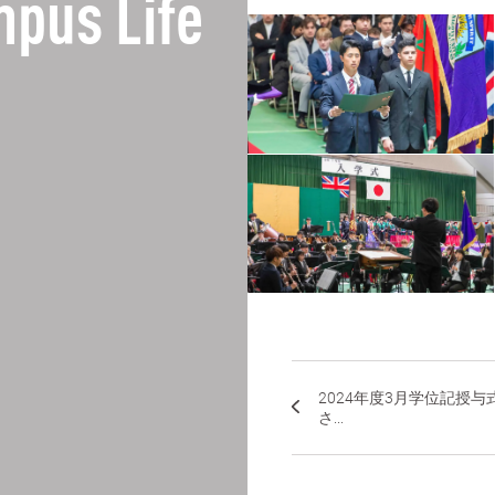
pus Life
2024年度3月学位記授
さ...