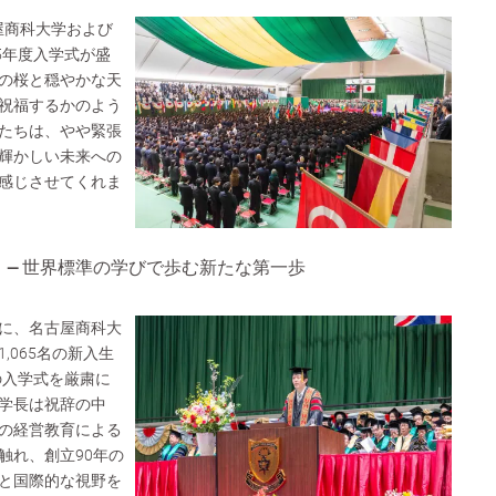
古屋商科大学および
5年度入学式が盛
の桜と穏やかな天
祝福するかのよう
たちは、やや緊張
輝かしい未来への
感じさせてくれま
— 世界標準の学びで歩む新たな第一歩
に、名古屋商科大
,065名の新入生
の入学式を厳粛に
学長は祝辞の中
の経営教育による
触れ、創立90年の
と国際的な視野を