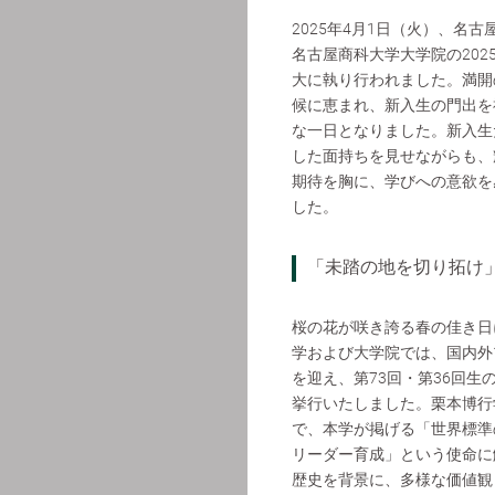
2025年4月1日（火）、名
名古屋商科大学大学院の202
大に執り行われました。満開
候に恵まれ、新入生の門出を
な一日となりました。新入生
した面持ちを見せながらも、
期待を胸に、学びへの意欲を
した。
「未踏の地を切り拓け」
桜の花が咲き誇る春の佳き日
学および大学院では、国内外1
を迎え、第73回・第36回生
挙行いたしました。栗本博行
で、本学が掲げる「世界標準
リーダー育成」という使命に
歴史を背景に、多様な価値観