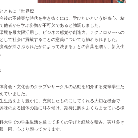
とともに「世界標
今後の不確実な時代を生き抜くには、学びたいという好奇心、粘
て他者から学ぶ姿勢が不可欠であると強調しました。
環境を最大限活用し、ビジネス感覚や創造力、テクノロジーへの
として社会に貢献することの意義についても触れられました。
度魂が揺さぶられたかによって決まる」との言葉を贈り、新入生
。
る
体育会・文化会のクラブやサークルの活動を紹介する先輩学生た
えていました。
生生活をより豊かに、充実したものにしてくれる大切な機会で
興味のある団体の話に耳を傾け、期待に胸をふくらませている様
科大学での学生生活を通じて多くの学びと経験を積み、実り多き
員一同、心より願っております。