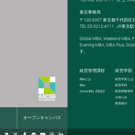
東京事務局
〒100-6307 東京都千代田区
TEL 03-3212-4111
JR東京
Global MBA, Weekend MBA, Fu
Evening MBA, MBA Plus
す。
経営管理課程
経営学部
BBA
とは
経営学部とは
BBA
経営学科
Global BBA
【英語】
経営情報学科
お知らせ
教員紹介
報
オープンキャンパス