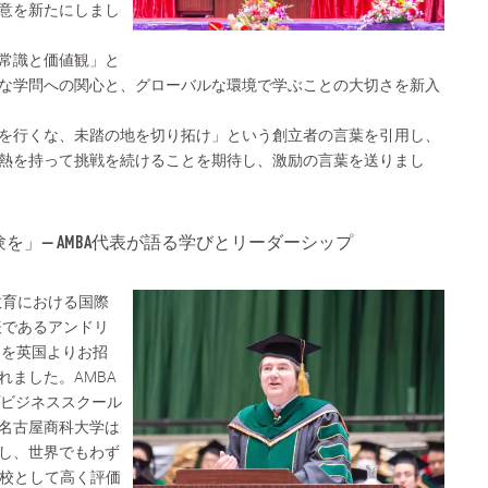
意を新たにしまし
常識と価値観」と
な学問への関心と、グローバルな環境で学ぶことの大切さを新入
を行くな、未踏の地を切り拓け」という創立者の言葉を引用し、
熱を持って挑戦を続けることを期待し、激励の言葉を送りまし
を」— AMBA代表が語る学びとリーダーシップ
教育における国際
の代表であるアンドリ
氏を英国よりお招
れました。AMBA
プビジネススクール
名古屋商科大学は
し、世界でもわず
」認証校として高く評価