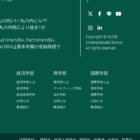
ア
丸の内2-4-1丸の内ビル7F
駅丸の内南口より徒歩1分
Copyright © NUCB
ll-time MBA, Part-time MBA,
Undergraduate School.
, Global BBAは栗本学園の登録商標で
All rights reserved.
経済学部
商学部
国際学部
経済学部とは
商学部とは
国際学部とは
経済学科
マーケティング学科
英米学科
総合政策学科
会計学科
国際学科
お知らせ
お知らせ
お知らせ
教員紹介
教員紹介
教員紹介