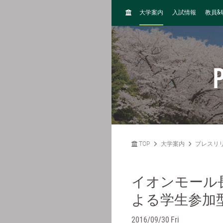
H
&
大学案内
入試情報
教員
O
M
E
P
TOP
大学案内
プレスリ
イオンモール
よる学生参加
2016/09/30 Fri