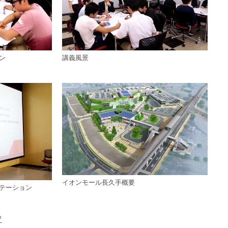
ン
講義風景
イオンモール長久手概要
テーション
P