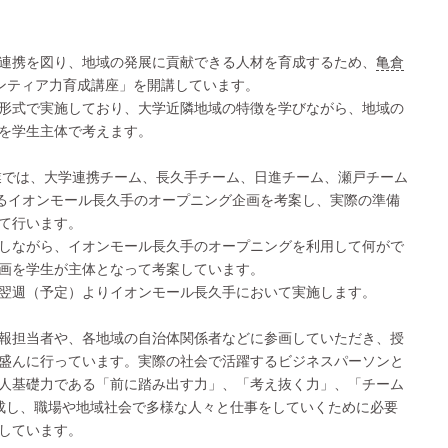
連携を図り、地域の発展に貢献できる人材を育成するため、
亀倉
ロンティア力育成講座」を開講しています。
形式で実施しており、大学近隣地域の特徴を学びながら、地域の
を学生主体で考えます。
授業では、大学連携チーム、長久手チーム、日進チーム、瀬戸チーム
するイオンモール長久手のオープニング企画を考案し、実際の準備
て行います。
しながら、イオンモール長久手のオープニングを利用して何がで
画を学生が主体となって考案しています。
翌週（予定）よりイオンモール長久手において実施します。
報担当者や、各地域の自治体関係者などに参画していただき、授
盛んに行っています。実際の社会で活躍するビジネスパーソンと
人基礎力である「前に踏み出す力」、「考え抜く力」、「チーム
成し、職場や地域社会で多様な人々と仕事をしていくために必要
しています。