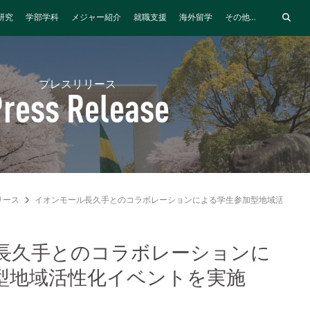
研究
学部学科
メジャー紹介
就職支援
海外留学
その他...
プレスリリース
ress Release
リース
イオンモール長久手とのコラボレーションによる学生参加型地域活性化イ
長久手とのコラボレーションに
型地域活性化イベントを実施