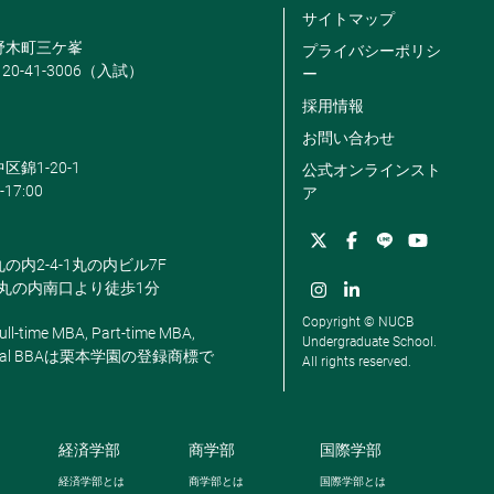
サイトマップ
米野木町三ケ峯
プライバシーポリシ
120-41-3006（入試）
ー
採用情報
お問い合わせ
区錦1-20-1
公式オンラインスト
-17:00
ア
丸の内2-4-1丸の内ビル7F
駅丸の内南口より徒歩1分
Copyright © NUCB
ll-time MBA, Part-time MBA,
Undergraduate School.
, Global BBAは栗本学園の登録商標で
All rights reserved.
経済学部
商学部
国際学部
経済学部とは
商学部とは
国際学部とは