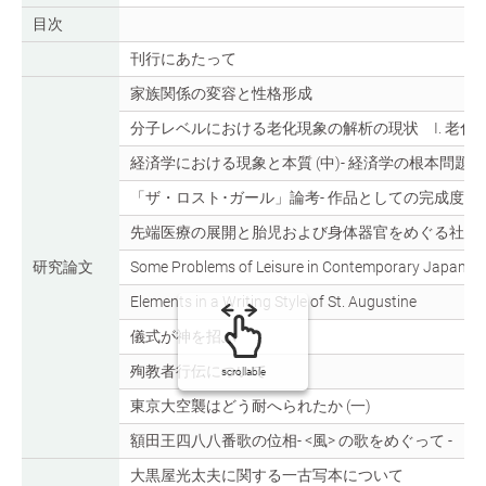
目次
刊行にあたって
家族関係の変容と性格形成
分子レベルにおける老化現象の解析の現状 I. 老化
経済学における現象と本質 (中)- 経済学の根本問題 -
「ザ・ロスト･ガール」論考- 作品としての完成度をめ
先端医療の展開と胎児および身体器官をめぐる社会
研究論文
Some Problems of Leisure in Contemporary Japan
Elements in a Writing Style of St. Augustine
儀式が神を招ぶ
殉教者行伝について
scrollable
東京大空襲はどう耐へられたか (一)
額田王四八八番歌の位相- <風> の歌をめぐって -
大黒屋光太夫に関する一古写本について