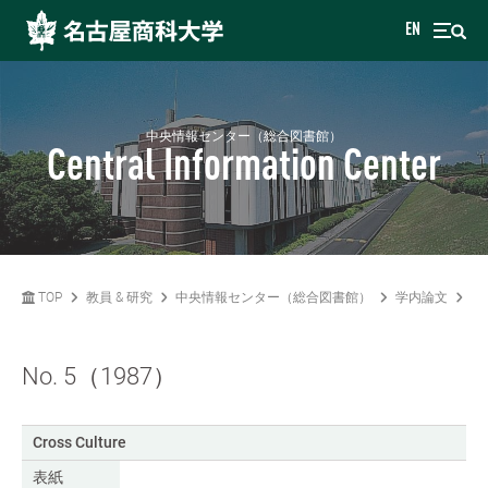
EN
中央情報センター（総合図書館）
Central Information Center
TOP
教員 & 研究
中央情報センター（総合図書館）
学内論文
光
No. 5（1987）
Cross Culture
表紙