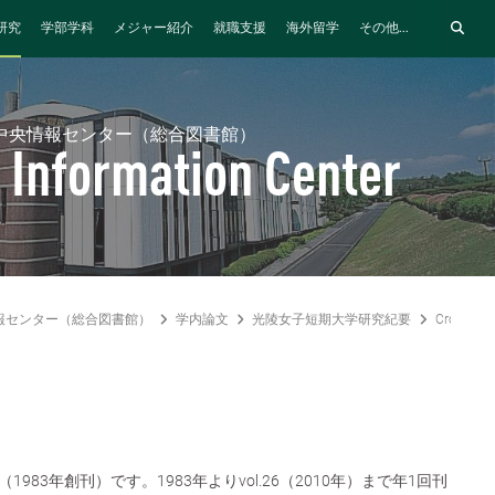
研究
学部学科
メジャー紹介
就職支援
海外留学
その他...
中央情報センター（総合図書館）
 Information Center
報センター（総合図書館）
学内論文
光陵女子短期大学研究紀要
Cross Cul
983年創刊）です。1983年よりvol.26（2010年）まで年1回刊