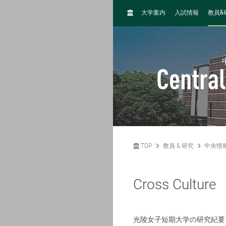
H
&
大学案内
入試情報
教員
O
M
E
Central
TOP
教員 & 研究
中央情
Cross Culture
光陵女子短期大学の研究紀要（1