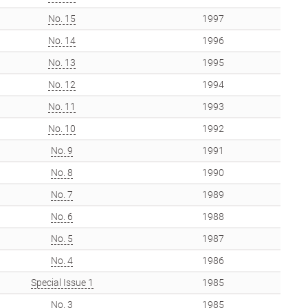
No. 15
1997
No. 14
1996
No. 13
1995
No. 12
1994
No. 11
1993
No. 10
1992
No. 9
1991
No. 8
1990
No. 7
1989
No. 6
1988
No. 5
1987
No. 4
1986
Special Issue 1
1985
No. 3
1985