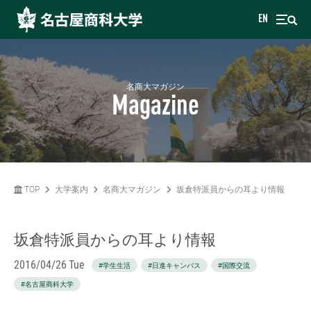
EN
名商大マガジン
Magazine
TOP
大学案内
名商大マガジン
坂倉特派員からの耳より情報
坂倉特派員からの耳より情報
2016/04/26 Tue
#学生生活
#日進キャンパス
#国際交流
#名古屋商科大学