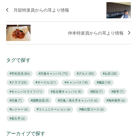
月舘特派員からの耳より情報
仲本特派員からの耳より情報
タグで探す
#学生生活 (84)
#日進キャンパス (72)
#グルメ (30)
#お店 (28)
#クラブ (23)
#サークル (21)
#キャンパス (18)
#施設 (18)
#キャンパスライフ (11)
#名古屋キャンパス (9)
#部活 (7)
#留学 (7)
#日進 (7)
#国際交流 (5)
#日進／長久手キャンパス (4)
#海外留学 (4)
#レジャー (4)
#コミュニケーション (4)
#都心型コース (4)
#長久手 (4)
アーカイブで探す