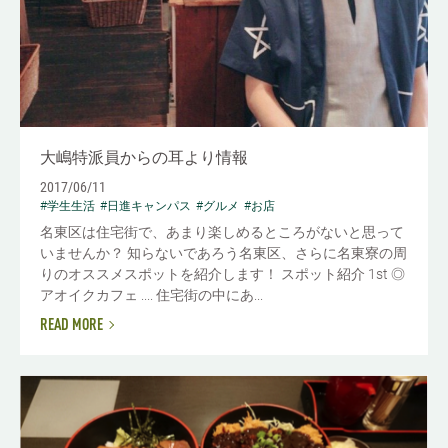
大嶋特派員からの耳より情報
2017/06/11
#学生生活
#日進キャンパス
#グルメ
#お店
名東区は住宅街で、あまり楽しめるところがないと思って
いませんか？ 知らないであろう名東区、さらに名東寮の周
りのオススメスポットを紹介します！ スポット紹介 1st ◎
アオイクカフェ .... 住宅街の中にあ...
READ MORE