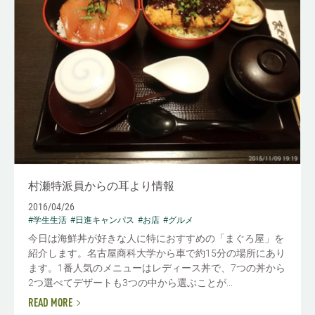
村瀬特派員からの耳より情報
2016/04/26
#学生生活
#日進キャンパス
#お店
#グルメ
今日は海鮮丼が好きな人に特におすすめの「まぐろ屋」を
紹介します。名古屋商科大学から車で約15分の場所にあり
ます。1番人気のメニューはレディース丼で、7つの丼から
2つ選べてデザートも3つの中から選ぶことが...
READ MORE