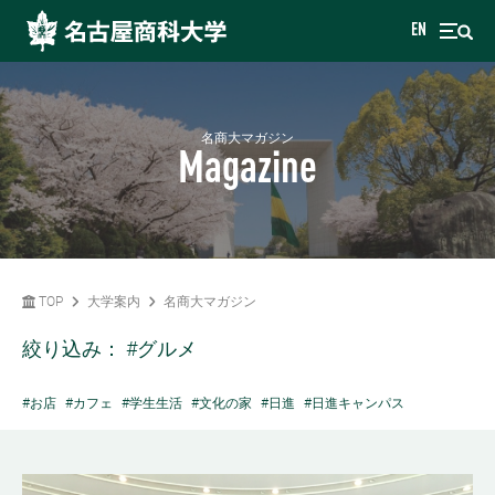
EN
名商大マガジン
Magazine
TOP
大学案内
名商大マガジン
絞り込み：
#グルメ
#お店
#カフェ
#学生生活
#文化の家
#日進
#日進キャンパス