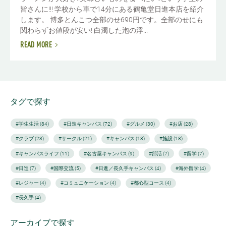
皆さんに!!! 学校から車で14分にある鶴亀堂日進本店を紹介
します。 博多とんこつ全部のせ690円です。全部のせにも
関わらずお値段が安い! 白濁した泡の浮...
READ MORE
タグで探す
#学生生活 (84)
#日進キャンパス (72)
#グルメ (30)
#お店 (28)
#クラブ (23)
#サークル (21)
#キャンパス (18)
#施設 (18)
#キャンパスライフ (11)
#名古屋キャンパス (9)
#部活 (7)
#留学 (7)
#日進 (7)
#国際交流 (5)
#日進／長久手キャンパス (4)
#海外留学 (4)
#レジャー (4)
#コミュニケーション (4)
#都心型コース (4)
#長久手 (4)
アーカイブで探す