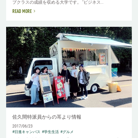
プクラスの成績を収める大学です。 “ビジネス...
READ MORE
佐久間特派員からの耳より情報
2017/06/23
#日進キャンパス
#学生生活
#グルメ