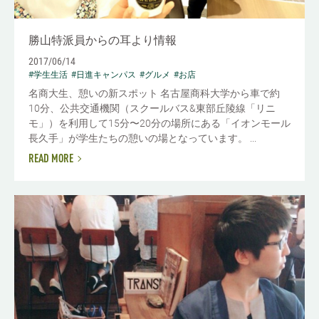
勝山特派員からの耳より情報
2017/06/14
#学生生活
#日進キャンパス
#グルメ
#お店
名商大生、憩いの新スポット 名古屋商科大学から車で約
10分、公共交通機関（スクールバス&東部丘陵線「リニ
モ」）を利用して15分〜20分の場所にある「イオンモール
長久手」が学生たちの憩いの場となっています。 ...
READ MORE