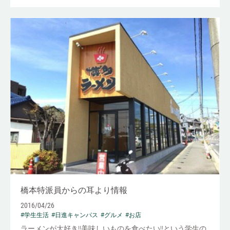
橋本特派員からの耳より情報
2016/04/26
#学生生活
#日進キャンパス
#グルメ
#お店
ラーメンが大好き!!美味しいものを食べたい!!という学生の