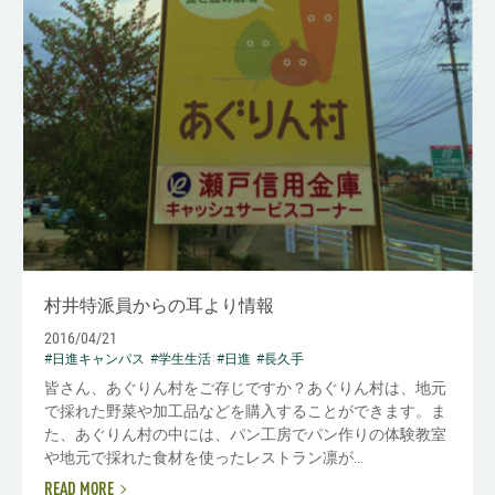
村井特派員からの耳より情報
2016/04/21
#日進キャンパス
#学生生活
#日進
#長久手
皆さん、あぐりん村をご存じですか？あぐりん村は、地元
で採れた野菜や加工品などを購入することができます。ま
た、あぐりん村の中には、パン工房でパン作りの体験教室
や地元で採れた食材を使ったレストラン凛が...
READ MORE