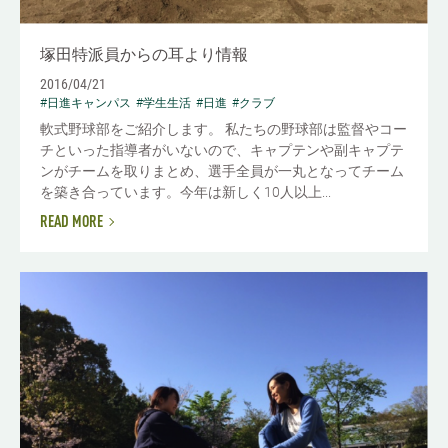
塚田特派員からの耳より情報
2016/04/21
#日進キャンパス
#学生生活
#日進
#クラブ
軟式野球部をご紹介します。 私たちの野球部は監督やコー
チといった指導者がいないので、キャプテンや副キャプテ
ンがチームを取りまとめ、選手全員が一丸となってチーム
を築き合っています。今年は新しく10人以上...
READ MORE