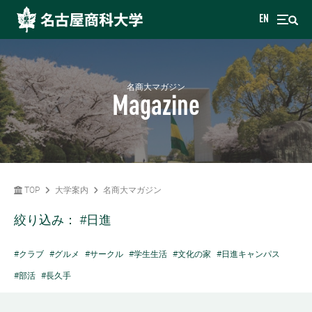
EN
名商大マガジン
Magazine
TOP
大学案内
名商大マガジン
絞り込み：
#日進
#クラブ
#グルメ
#サークル
#学生生活
#文化の家
#日進キャンパス
#部活
#長久手