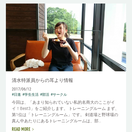
清水特派員からの耳より情報
2017/06/12
#日進
#学生生活
#部活
#サークル
今回は、「あまり知られていない私的名商大のここがイ
イ！Best3」をご紹介します。 トレーニングルーム まず、
第1位は「トレーニングルーム」です。 剣道場と野球場の
真ん中あたりにあるトレーニングルームは、部...
READ MORE