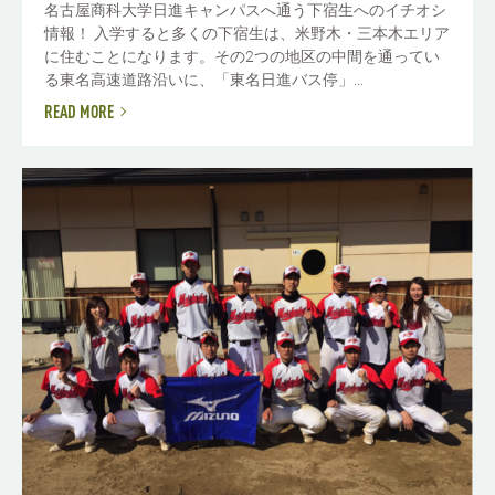
名古屋商科大学日進キャンパスへ通う下宿生へのイチオシ
情報！ 入学すると多くの下宿生は、米野木・三本木エリア
に住むことになります。その2つの地区の中間を通ってい
る東名高速道路沿いに、「東名日進バス停」...
READ MORE