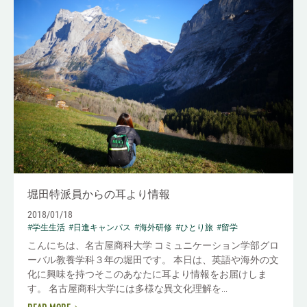
堀田特派員からの耳より情報
2018/01/18
#学生生活
#日進キャンパス
#海外研修
#ひとり旅
#留学
こんにちは、名古屋商科大学 コミュニケーション学部グロ
ーバル教養学科３年の堀田です。 本日は、英語や海外の文
化に興味を持つそこのあなたに耳より情報をお届けしま
す。 名古屋商科大学には多様な異文化理解を...