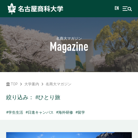
EN
名商大マガジン
Magazine
TOP
大学案内
名商大マガジン
絞り込み：
#ひとり旅
#学生生活
#日進キャンパス
#海外研修
#留学