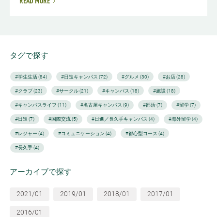
READ MORE
タグで探す
#学生生活 (84)
#日進キャンパス (72)
#グルメ (30)
#お店 (28)
#クラブ (23)
#サークル (21)
#キャンパス (18)
#施設 (18)
#キャンパスライフ (11)
#名古屋キャンパス (9)
#部活 (7)
#留学 (7)
#日進 (7)
#国際交流 (5)
#日進／長久手キャンパス (4)
#海外留学 (4)
#レジャー (4)
#コミュニケーション (4)
#都心型コース (4)
#長久手 (4)
アーカイブで探す
2021/01
2019/01
2018/01
2017/01
2016/01