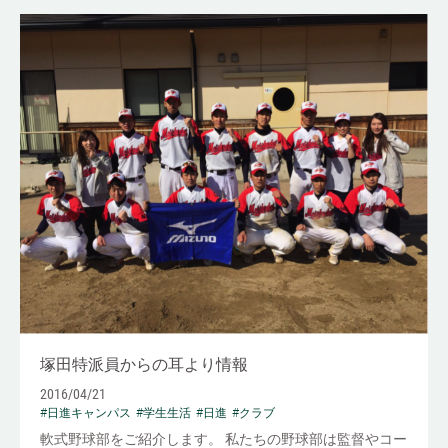
塚田特派員からの耳より情報
2016/04/21
#日進キャンパス
#学生生活
#日進
#クラブ
軟式野球部をご紹介します。 私たちの野球部は監督やコー