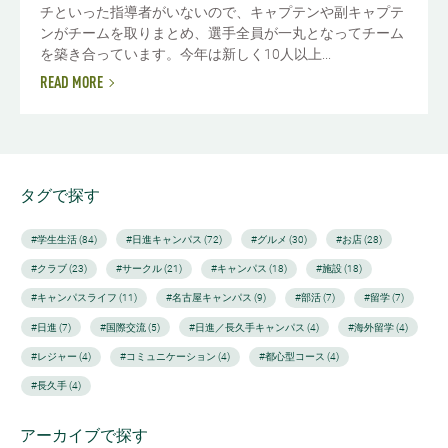
チといった指導者がいないので、キャプテンや副キャプテ
ンがチームを取りまとめ、選手全員が一丸となってチーム
を築き合っています。今年は新しく10人以上...
READ MORE
タグで探す
#学生生活 (84)
#日進キャンパス (72)
#グルメ (30)
#お店 (28)
#クラブ (23)
#サークル (21)
#キャンパス (18)
#施設 (18)
#キャンパスライフ (11)
#名古屋キャンパス (9)
#部活 (7)
#留学 (7)
#日進 (7)
#国際交流 (5)
#日進／長久手キャンパス (4)
#海外留学 (4)
#レジャー (4)
#コミュニケーション (4)
#都心型コース (4)
#長久手 (4)
アーカイブで探す