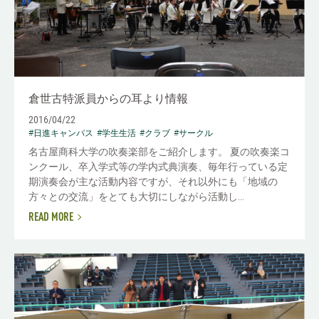
倉世古特派員からの耳より情報
2016/04/22
#日進キャンパス
#学生生活
#クラブ
#サークル
名古屋商科大学の吹奏楽部をご紹介します。 夏の吹奏楽コ
ンクール、卒入学式等の学内式典演奏、毎年行っている定
期演奏会が主な活動内容ですが、それ以外にも「地域の
方々との交流」をとても大切にしながら活動し...
READ MORE