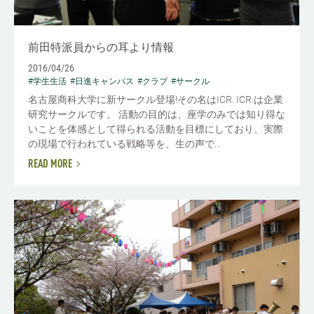
前田特派員からの耳より情報
2016/04/26
#学生生活
#日進キャンパス
#クラブ
#サークル
名古屋商科大学に新サークル登場!その名はICR. ICR.は企業
研究サークルです。 活動の目的は、座学のみでは知り得な
いことを体感として得られる活動を目標にしており、実際
の現場で行われている戦略等を、生の声で...
READ MORE