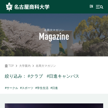
EN
名商大マガジン
Magazine
TOP
大学案内
名商大マガジン
絞り込み：
#クラブ
#日進キャンパス
#サークル
#スポーツ
#学生生活
#日進