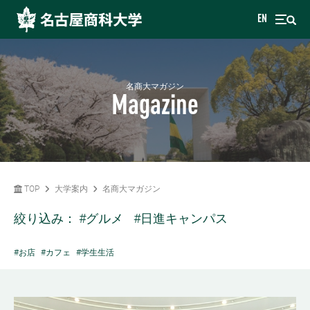
EN
名商大マガジン
Magazine
TOP
大学案内
名商大マガジン
絞り込み：
#グルメ
#日進キャンパス
#お店
#カフェ
#学生生活