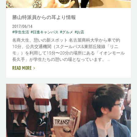
勝山特派員からの耳より情報
2017/06/14
#学生生活
#日進キャンパス
#グルメ
#お店
名商大生、憩いの新スポット 名古屋商科大学から車で約
10分、公共交通機関（スクールバス&東部丘陵線「リニ
モ」）を利用して15分〜20分の場所にある「イオンモール
長久手」が学生たちの憩いの場となっています。 ...
READ MORE