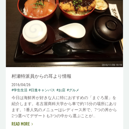
村瀬特派員からの耳より情報
2016/04/26
#学生生活
#日進キャンパス
#お店
#グルメ
今日は海鮮丼が好きな人に特におすすめの「まぐろ屋」を
紹介します。名古屋商科大学から車で約15分の場所にあり
ます。1番人気のメニューはレディース丼で、7つの丼から
2つ選べてデザートも3つの中から選ぶことが...
READ MORE