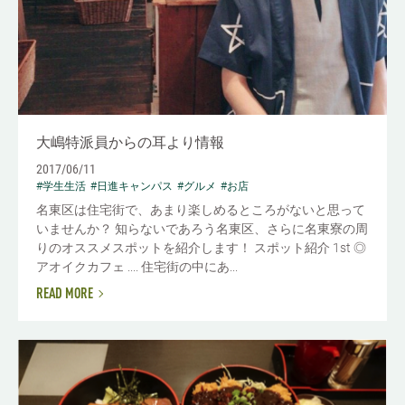
大嶋特派員からの耳より情報
2017/06/11
#学生生活
#日進キャンパス
#グルメ
#お店
名東区は住宅街で、あまり楽しめるところがないと思って
いませんか？ 知らないであろう名東区、さらに名東寮の周
りのオススメスポットを紹介します！ スポット紹介 1st ◎
アオイクカフェ .... 住宅街の中にあ...
READ MORE