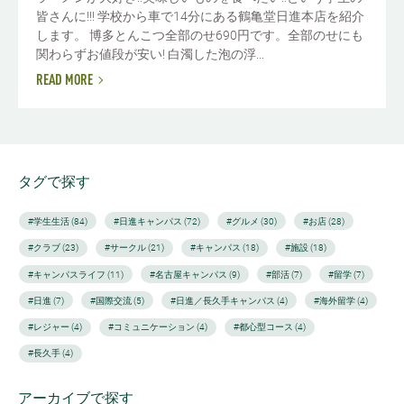
皆さんに!!! 学校から車で14分にある鶴亀堂日進本店を紹介
します。 博多とんこつ全部のせ690円です。全部のせにも
関わらずお値段が安い! 白濁した泡の浮...
READ MORE
タグで探す
#学生生活 (84)
#日進キャンパス (72)
#グルメ (30)
#お店 (28)
#クラブ (23)
#サークル (21)
#キャンパス (18)
#施設 (18)
#キャンパスライフ (11)
#名古屋キャンパス (9)
#部活 (7)
#留学 (7)
#日進 (7)
#国際交流 (5)
#日進／長久手キャンパス (4)
#海外留学 (4)
#レジャー (4)
#コミュニケーション (4)
#都心型コース (4)
#長久手 (4)
アーカイブで探す