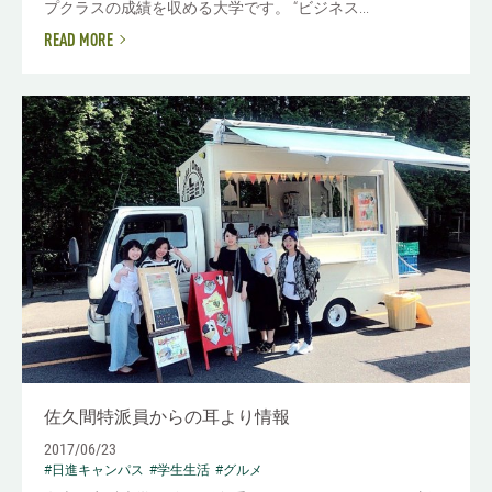
プクラスの成績を収める大学です。 “ビジネス...
READ MORE
佐久間特派員からの耳より情報
2017/06/23
#日進キャンパス
#学生生活
#グルメ