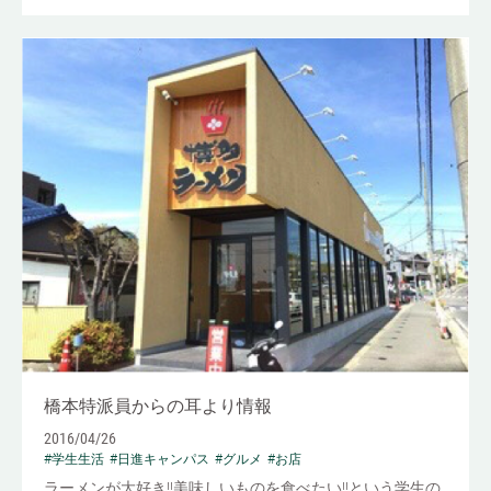
橋本特派員からの耳より情報
2016/04/26
#学生生活
#日進キャンパス
#グルメ
#お店
ラーメンが大好き!!美味しいものを食べたい!!という学生の