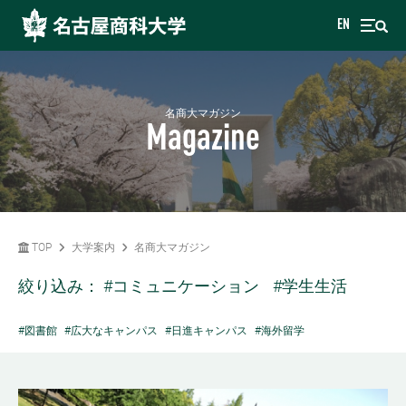
EN
名商大マガジン
Magazine
TOP
大学案内
名商大マガジン
絞り込み：
#コミュニケーション
#学生生活
#図書館
#広大なキャンパス
#日進キャンパス
#海外留学