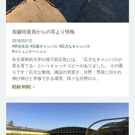
加藤特派員からの耳より情報
2018/02/12
#学生生活
#日進キャンパス
#広大なキャンパス
#コミュニケーション
名古屋商科大学の地下鉄広告には、「広大なキャンパスが
君を育てる」というキャッチコピーがありました。 その通
りです！広大な敷地、施設の充実さ、分野・専攻に分かれ
伸び伸びと学修できる環境、様々な分野のエ...
READ MORE