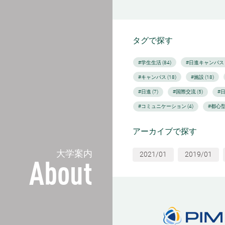
タグで探す
#学生生活 (84)
#日進キャンパス (
#キャンパス (18)
#施設 (18)
#日進 (7)
#国際交流 (5)
#
#コミュニケーション (4)
#都心型
アーカイブで探す
大学案内
2021/01
2019/01
About