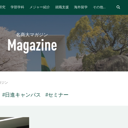
研究
学部学科
メジャー紹介
就職支援
海外留学
その他...
名商大マガジン
Magazine
ガジン
#日進キャンパス
#セミナー