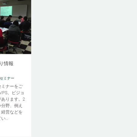
り情報
#セミナー
セミナーをご
VPS、ビジョ
あります。2
い分野、例え
、経営などを
...