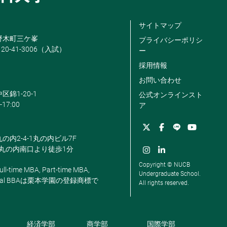
サイトマップ
米野木町三ケ峯
プライバシーポリシ
120-41-3006（入試）
ー
採用情報
お問い合わせ
区錦1-20-1
公式オンラインスト
-17:00
ア
丸の内2-4-1丸の内ビル7F
駅丸の内南口より徒歩1分
Copyright © NUCB
ll-time MBA, Part-time MBA,
Undergraduate School.
, Global BBAは栗本学園の登録商標で
All rights reserved.
経済学部
商学部
国際学部