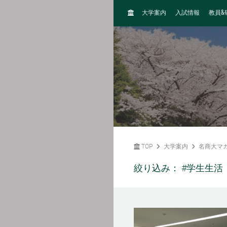
H
&
大学案内
入試情報
教員
O
M
E
TOP
大学案内
名商大マ
絞り込み：
#学生生活