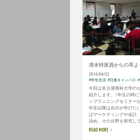
清水特派員からの耳よ
2016/04/22
#学生生活
#日進キャンパス
今回は名古屋商科大学の
紹介します。1年生の時に
ンプランニングセミナーが
年生以降は自分が学びた
ばマーケティングや会計
決め、その分野を研究してい
READ MORE